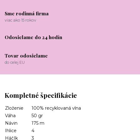
Sme rodinná firma
viac ako 15 rokov
Odosielame do 24 hodín
Tovar odosielame
do celej EU
Kompletné špecifikácie
Zloženie
100% recyklovaná vlna
Váha
50 gr
Návin
175 m
Ihlice
4
HáčIk
3