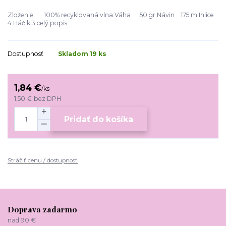
Zloženie 100% recyklovaná vlna Váha 50 gr Návin 175 m Ihlice
4 HáčIk 3
celý popis
Dostupnosť
Skladom 19 ks
1,84 €
/
ks
1,50 €
bez DPH
Pridať do košíka
Strážiť cenu / dostupnosť
Doprava zadarmo
nad 90 €