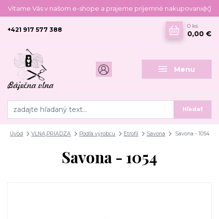
Vítame Vás v našom e-shope a prajeme príjemné nakupovanie :)
0
ks
+421 917 577 388
0,00 €
Menu
Hľadať
Úvod
VLNA,PRIADZA
Podľa výrobcu
Etrofil
Savona
Savona - 1054
Savona - 1054