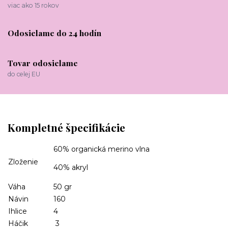
viac ako 15 rokov
Odosielame do 24 hodín
Tovar odosielame
do celej EU
Kompletné špecifikácie
60% organická merino vlna
Zloženie
40% akryl
Váha
50 gr
Návin
160
Ihlice
4
Háčik
3