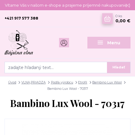
Vítame Vás v našom e-shope a prajeme príjemné nakupovanie :)
0
ks
+421 917 577 388
0,00 €
Menu
Hľadať
Úvod
VLNA,PRIADZA
Podľa výrobcu
Etrofil
Bambino Lux Wool
Bambino Lux Wool - 70317
Bambino Lux Wool - 70317