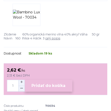
Zloženie 60% organická merino vlna 40% akryl Váha 50 gr
Návin 160 Ihlice 4 Háčik 3
celý popis
Dostupnosť
Skladom 19 ks
2,62 €
/
ks
2,13 €
bez DPH
Pridať do košíka
Číslo produktu:
70034
Strážiť cenu / dostupnosť