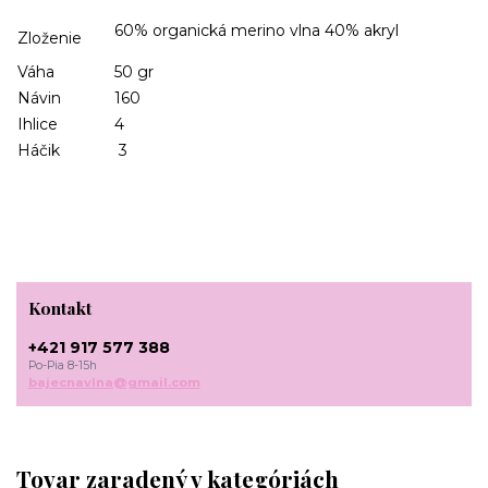
60% organická merino vlna 40% akryl
Zloženie
Váha
50 gr
Návin
160
Ihlice
4
Háčik
3
Kontakt
+421 917 577 388
Po-Pia 8-15h
bajecnavlna@gmail.com
Tovar zaradený v kategóriách