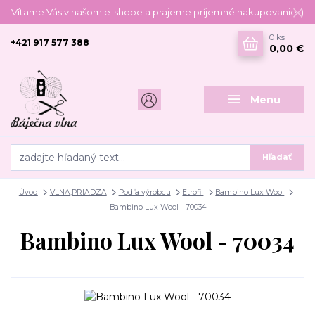
Vítame Vás v našom e-shope a prajeme príjemné nakupovanie :)
0
ks
+421 917 577 388
0,00 €
Menu
Hľadať
Úvod
VLNA,PRIADZA
Podľa výrobcu
Etrofil
Bambino Lux Wool
Bambino Lux Wool - 70034
Bambino Lux Wool - 70034