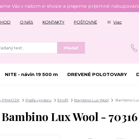
tame Vás v našom e-shope a prajeme príjemné nakupovanie
CHOD
O NÁS
KONTAKTY
POŠTOVNÉ
Viac
Hľadať
NITE - návin 19 500 m
DREVENÉ POLOTOVARY
A,PRIADZA
Podľa výrobcu
Etrofil
Bambino Lux Wool
Bambino Lux 
Bambino Lux Wool - 70316