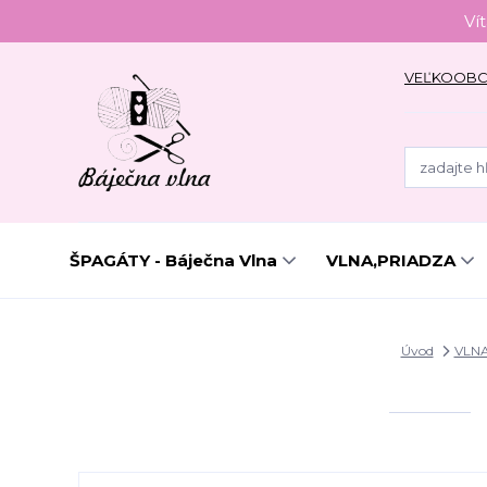
Ví
VEĽKOOB
ŠPAGÁTY - Báječna Vlna
VLNA,PRIADZA
Úvod
VLN