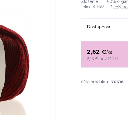
Zloženie 60% organi
Ihlice 4 Háčik 3
celý po
Dostupnosť
2,62 €
/
ks
2,13 €
bez DPH
Číslo produktu:
70316