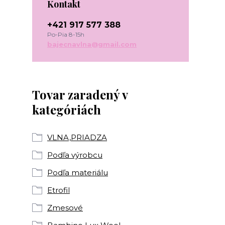
Kontakt
+421 917 577 388
Po-Pia 8-15h
bajecnavlna@gmail.com
Tovar zaradený v
kategóriách
VLNA,PRIADZA
Podľa výrobcu
Podľa materiálu
Etrofil
Zmesové