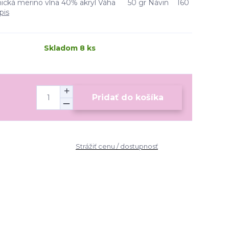
cká merino vlna 40% akryl Váha 50 gr Návin 160
pis
Skladom 8 ks
Pridať do košíka
Strážiť cenu / dostupnosť