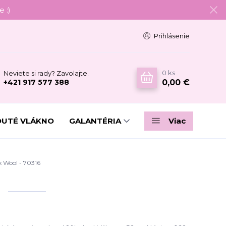
 :)
Prihlásenie
0
ks
Neviete si rady? Zavolajte.
0,00 €
+421 917 577 388
DUTÉ VLÁKNO
GALANTÉRIA
Viac
Wool - 70316