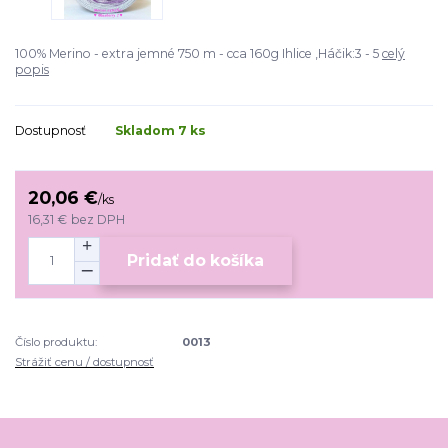
100% Merino - extra jemné 750 m - cca 160g Ihlice ,Háčik:3 - 5
celý
popis
Dostupnosť
Skladom 7 ks
20,06 €
/
ks
16,31 €
bez DPH
Pridať do košíka
Číslo produktu:
0013
Strážiť cenu / dostupnosť