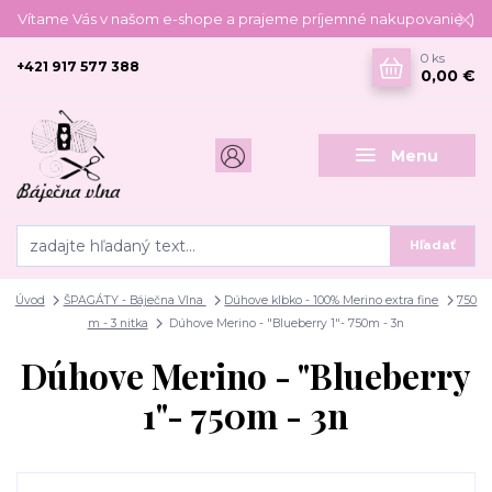
Vítame Vás v našom e-shope a prajeme príjemné nakupovanie :)
0
ks
+421 917 577 388
0,00 €
Menu
Hľadať
Úvod
ŠPAGÁTY - Báječna Vlna
Dúhove klbko - 100% Merino extra fine
750
m - 3 nitka
Dúhove Merino - "Blueberry 1"- 750m - 3n
Dúhove Merino - "Blueberry
1"- 750m - 3n