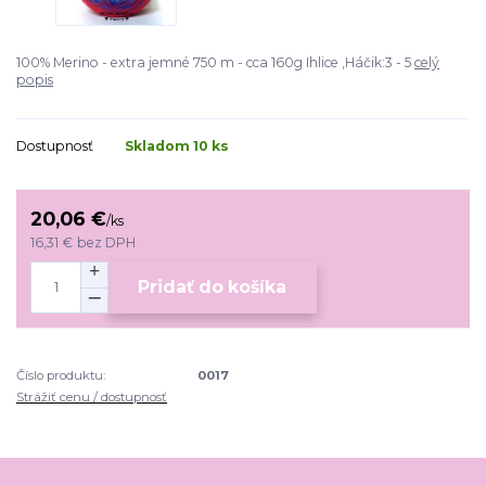
100% Merino - extra jemné 750 m - cca 160g Ihlice ,Háčik:3 - 5
celý
popis
Dostupnosť
Skladom 10 ks
20,06 €
/
ks
16,31 €
bez DPH
Pridať do košíka
Číslo produktu:
0017
Strážiť cenu / dostupnosť