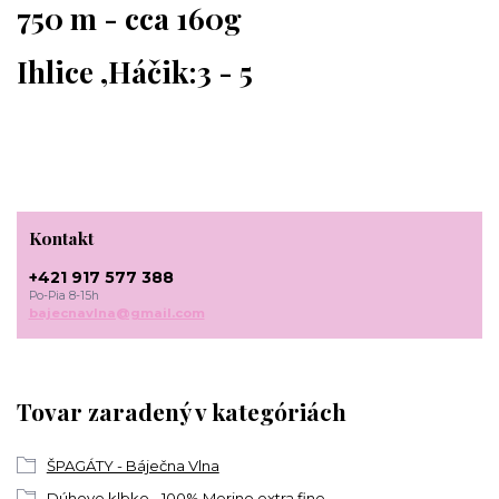
750 m - cca 160g
Ihlice ,Háčik:3 - 5
Kontakt
+421 917 577 388
Po-Pia 8-15h
bajecnavlna@gmail.com
Tovar zaradený v kategóriách
ŠPAGÁTY - Báječna Vlna
Dúhove klbko - 100% Merino extra fine