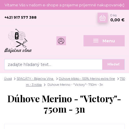
Vítame Vás v našom e-shope a prajeme príjemné nakupovanie :)
0
ks
+421 917 577 388
0,00 €
Menu
Hľadať
Úvod
ŠPAGÁTY - Báječna Vlna
Dúhove klbko - 100% Merino extra fine
750
m - 3 nitka
Dúhove Merino - "Victory"- 750m - 3n
Dúhove Merino - "Victory"-
750m - 3n