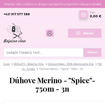
Vítame Vás v našom e-shope a prajeme príjemné nakupovanie :)
0
ks
+421 917 577 388
0,00 €
Menu
Hľadať
Úvod
ŠPAGÁTY - Báječna Vlna
Dúhove klbko - 100% Merino extra fine
750
m - 3 nitka
Dúhove Merino - "Spice"- 750m - 3n
Dúhove Merino - "Spice"-
750m - 3n