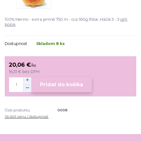
100% Merino - extra jemné 750 m - cca 160g Ihlice ,Háčik:3 - 5
celý
popis
Dostupnosť
Skladom 8 ks
20,06 €
/
ks
16,31 €
bez DPH
Pridať do košíka
Číslo produktu:
0008
Strážiť cenu / dostupnosť