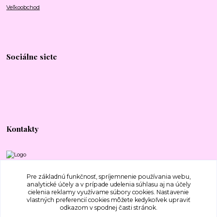
Veľkoobchod
Sociálne siete
Kontakty
+421 917 577 388
Pre základnú funkčnosť, spríjemnenie používania webu,
analytické účely a v prípade udelenia súhlasu aj na účely
cielenia reklamy využívame súbory cookies. Nastavenie
bajecnavlna@gmail.com
vlastných preferencií cookies môžete kedykoľvek upraviť
odkazom v spodnej časti stránok.