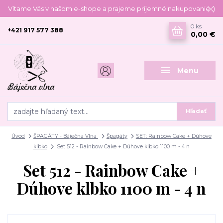
Vítame Vás v našom e-shope a prajeme príjemné nakupovanie :)
0
ks
+421 917 577 388
0,00 €
Menu
Hľadať
Úvod
ŠPAGÁTY - Báječna Vlna
Špagáty
SET: Rainbow Cake + Dúhove
klbko
Set 512 - Rainbow Cake + Dúhove klbko 1100 m - 4 n
Set 512 - Rainbow Cake +
Dúhove klbko 1100 m - 4 n