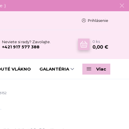
 :)
Prihlásenie
0
ks
Neviete si rady? Zavolajte.
0,00 €
+421 917 577 388
DUTÉ VLÁKNO
GALANTÉRIA
Viac
8152