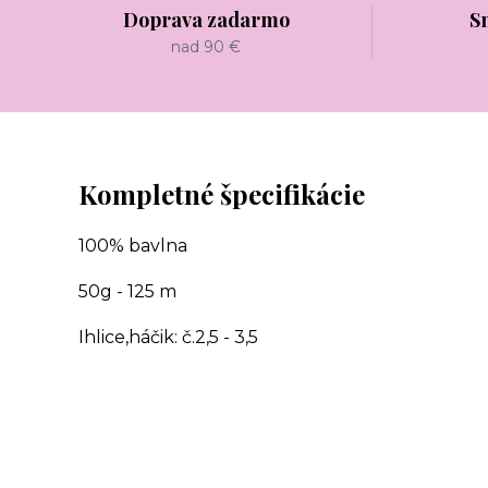
Doprava zadarmo
S
nad 90 €
Kompletné špecifikácie
100% bavlna
50g - 125 m
Ihlice,háčik: č.2,5 - 3,5