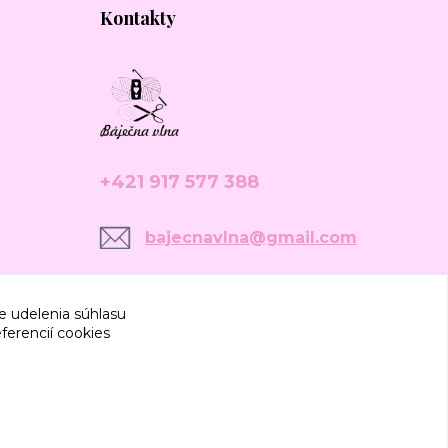
Kontakty
+421 917 577 388
bajecnavlna@gmail.com
e udelenia súhlasu
ferencií cookies