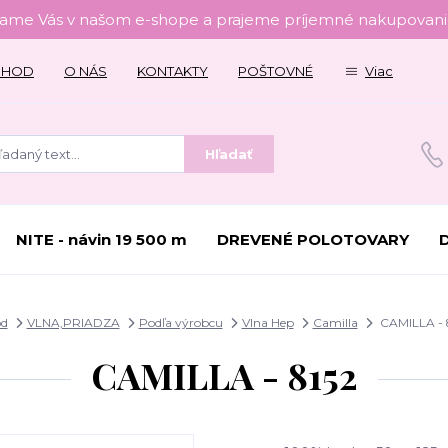
tame Vás v našom e-shope a prajeme príjemné nakupovanie
CHOD
O NÁS
KONTAKTY
POŠTOVNÉ
Viac
Hľadať
NITE - návin 19 500 m
DREVENÉ POLOTOVARY
d
VLNA,PRIADZA
Podľa výrobcu
Vlna Hep
Camilla
CAMILLA - 
CAMILLA - 8152