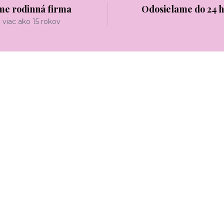
me rodinná firma
Odosielame do 24 
viac ako 15 rokov