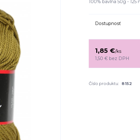
100% bavlna 50g - 125 m 
Dostupnosť
1,85 €
/
ks
1,50 €
bez DPH
Číslo produktu:
8152