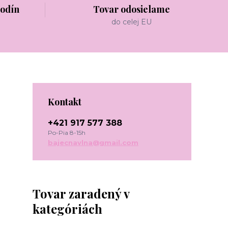
hodín
Tovar odosielame
do celej EU
Kontakt
+421 917 577 388
Po-Pia 8-15h
bajecnavlna@gmail.com
Tovar zaradený v
kategóriách