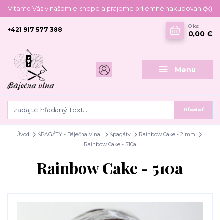
Vítame Vás v našom e-shope a prajeme príjemné nakupovanie :)
0
ks
+421 917 577 388
0,00 €
Menu
Hľadať
Úvod
ŠPAGÁTY - Báječna Vlna
Špagáty
Rainbow Cake - 2 mm
Rainbow Cake - 510a
Rainbow Cake - 510a