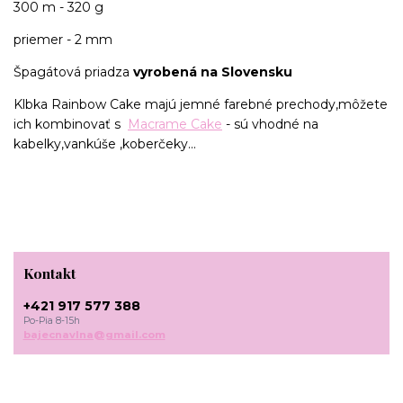
300 m - 320 g
priemer - 2 mm
Špagátová priadza
vyrobená na Slovensku
Klbka Rainbow Cake majú jemné farebné prechody,môžete
ich kombinovať s
Macrame Cake
- sú vhodné na
kabelky,vankúše ,koberčeky...
Kontakt
+421 917 577 388
Po-Pia 8-15h
bajecnavlna@gmail.com