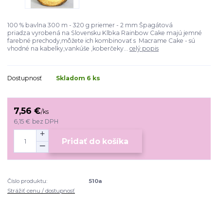
100 % bavlna 300 m - 320 g priemer - 2 mm Špagátová
priadza vyrobená na Slovensku Klbka Rainbow Cake majú jemné
farebné prechody,môžete ich kombinovať s Macrame Cake - sú
vhodné na kabelky,vankúše ,koberčeky...
celý popis
Dostupnosť
Skladom 6 ks
7,56 €
/
ks
6,15 €
bez DPH
Pridať do košíka
Číslo produktu:
510a
Strážiť cenu / dostupnosť