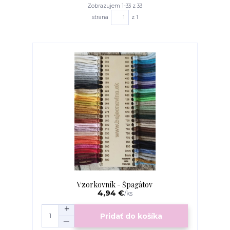
Zobrazujem 1-33 z 33
strana
z 1
Vzorkovník - Špagátov
4,94 €
/
ks
Pridať do košíka