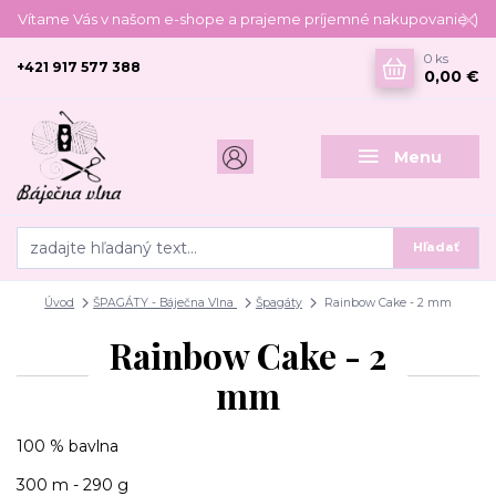
Vítame Vás v našom e-shope a prajeme príjemné nakupovanie :)
0
ks
+421 917 577 388
0,00 €
Menu
Hľadať
Úvod
ŠPAGÁTY - Báječna Vlna
Špagáty
Rainbow Cake - 2 mm
Rainbow Cake - 2
mm
100 % bavlna
300 m - 290 g