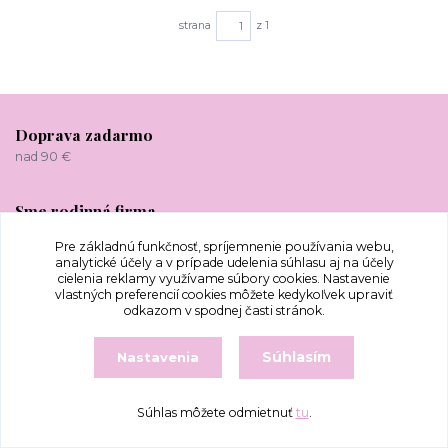
strana
z 1
Doprava zadarmo
nad 90 €
Sme rodinná firma
viac ako 15 rokov
Pre základnú funkčnosť, spríjemnenie používania webu,
analytické účely a v prípade udelenia súhlasu aj na účely
cielenia reklamy využívame súbory cookies. Nastavenie
Odosielame do 24 hodín
vlastných preferencií cookies môžete kedykoľvek upraviť
odkazom v spodnej časti stránok.
Tovar odosielame
Súhlasím
Nastavenia
do celej EU
Súhlas môžete odmietnuť
tu
.