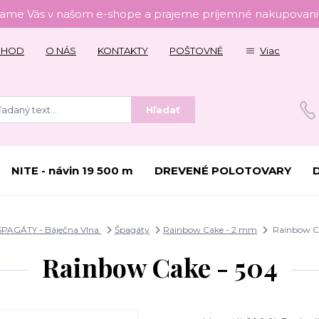
tame Vás v našom e-shope a prajeme príjemné nakupovanie
CHOD
O NÁS
KONTAKTY
POŠTOVNÉ
Viac
Hľadať
NITE - návin 19 500 m
DREVENÉ POLOTOVARY
ŠPAGÁTY - Báječna Vlna
Špagáty
Rainbow Cake - 2 mm
Rainbow Ca
Rainbow Cake - 504