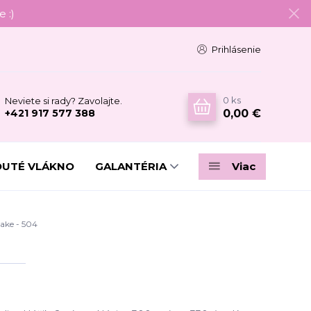
 :)
Prihlásenie
0
ks
Neviete si rady? Zavolajte.
0,00 €
+421 917 577 388
DUTÉ VLÁKNO
GALANTÉRIA
Viac
ke - 504