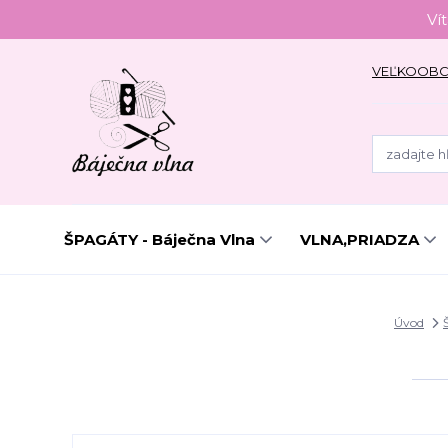
Ví
VEĽKOOB
ŠPAGÁTY - Báječna Vlna
VLNA,PRIADZA
Úvod