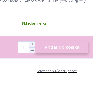
Ihlice,Háčik: 2 - 4mmNávin : 300 m (cca 330g)
celý
Skladom 4 ks
Pridať do košíka
Strážiť cenu / dostupnosť