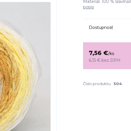
Materiál: 100 % Bavlna
popis
Dostupnosť
7,56 €
/
ks
6,15 €
bez DPH
Číslo produktu:
504