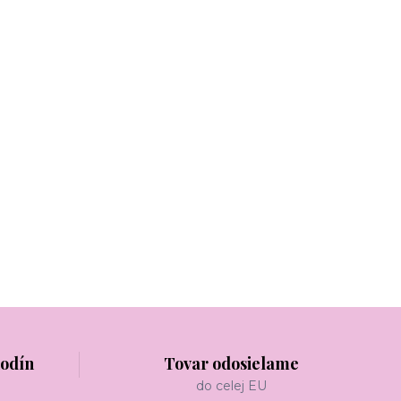
hodín
Tovar odosielame
do celej EU