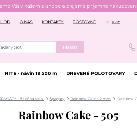
tame Vás v našom e-shope a prajeme príjemné nakupovanie
CHOD
O NÁS
KONTAKTY
POŠTOVNÉ
Viac
Hľadať
NITE - návin 19 500 m
DREVENÉ POLOTOVARY
ŠPAGÁTY - Báječna Vlna
Špagáty
Rainbow Cake - 2 mm
Rainbow Ca
Rainbow Cake - 505