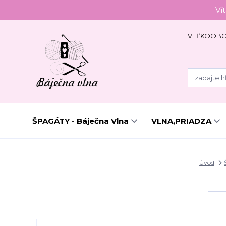
Ví
VEĽKOOB
ŠPAGÁTY - Báječna Vlna
VLNA,PRIADZA
Úvod