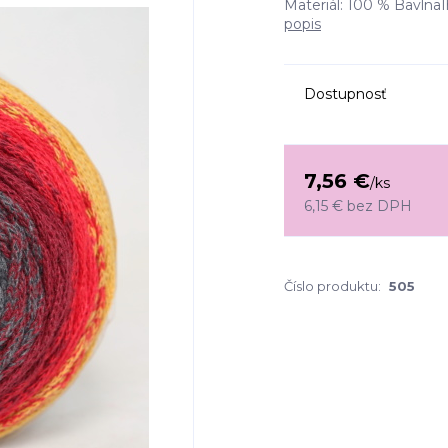
Materiál: 100 % Bavlna
popis
Dostupnosť
7,56 €
/
ks
6,15 €
bez DPH
Číslo produktu:
505