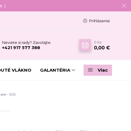
 :)
Prihlásenie
0
ks
Neviete si rady? Zavolajte.
0,00 €
+421 917 577 388
DUTÉ VLÁKNO
GALANTÉRIA
Viac
ke - 505