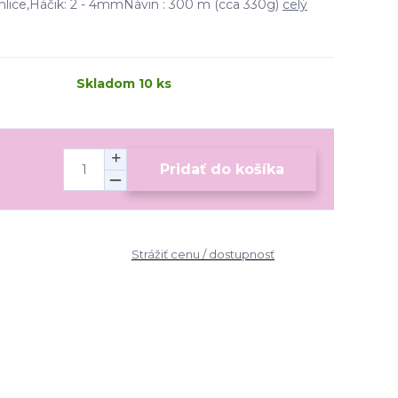
Ihlice,Háčik: 2 - 4mmNávin : 300 m (cca 330g)
celý
Skladom 10 ks
Pridať do košíka
Strážiť cenu / dostupnosť