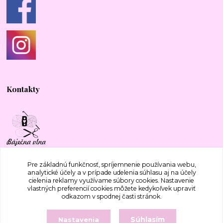
Kontakty
+421 917 577 388
Pre základnú funkčnosť, spríjemnenie používania webu,
analytické účely a v prípade udelenia súhlasu aj na účely
cielenia reklamy využívame súbory cookies. Nastavenie
bajecnavlna@gmail.com
vlastných preferencií cookies môžete kedykoľvek upraviť
odkazom v spodnej časti stránok.
Súhlasím
Nastavenia