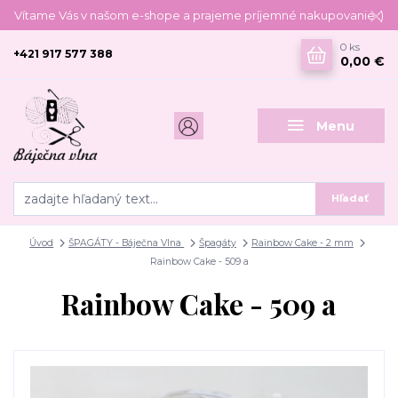
Vítame Vás v našom e-shope a prajeme príjemné nakupovanie :)
0
ks
+421 917 577 388
0,00 €
Menu
Hľadať
Úvod
ŠPAGÁTY - Báječna Vlna
Špagáty
Rainbow Cake - 2 mm
Rainbow Cake - 509 a
Rainbow Cake - 509 a