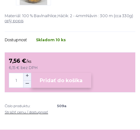
Materiál: 100 % BavlnaIhlice,Háčik: 2 - 4mmNávin : 300 m (cca 330g)
celý popis
Dostupnosť
Skladom 10 ks
7,56 €
/
ks
6,15 €
bez DPH
Pridať do košíka
Číslo produktu:
509a
Strážiť cenu / dostupnosť