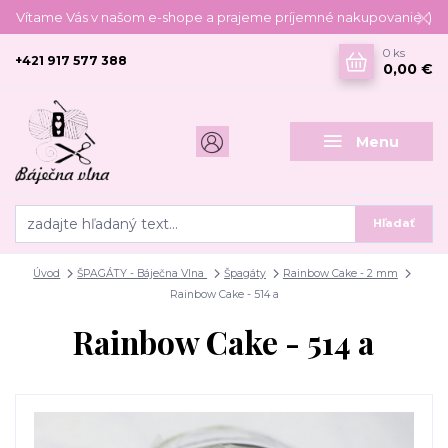
Vítame Vás v našom e-shope a prajeme príjemné nakupovanie :)
0
ks
+421 917 577 388
0,00 €
Menu
Hľadať
Úvod
ŠPAGÁTY - Báječna Vlna
Špagáty
Rainbow Cake - 2 mm
Rainbow Cake - 514 a
Rainbow Cake - 514 a