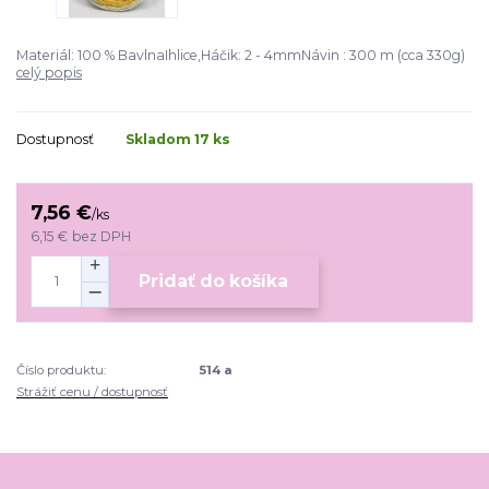
Materiál: 100 % BavlnaIhlice,Háčik: 2 - 4mmNávin : 300 m (cca 330g)
celý popis
Dostupnosť
Skladom 17 ks
7,56 €
/
ks
6,15 €
bez DPH
Pridať do košíka
Číslo produktu:
514 a
Strážiť cenu / dostupnosť