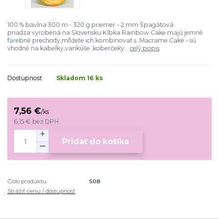
100 % bavlna 300 m - 320 g priemer - 2 mm Špagátová
priadza vyrobená na Slovensku Klbka Rainbow Cake majú jemné
farebné prechody,môžete ich kombinovať s Macrame Cake - sú
vhodné na kabelky,vankúše ,koberčeky...
celý popis
Dostupnosť
Skladom 16 ks
7,56 €
/
ks
6,15 €
bez DPH
Pridať do košíka
Číslo produktu:
508
Strážiť cenu / dostupnosť