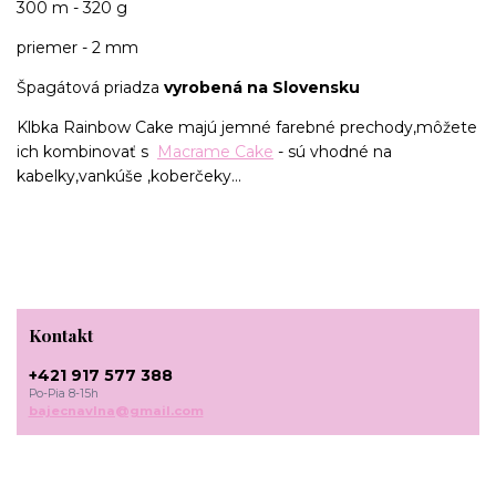
300 m - 320 g
priemer - 2 mm
Špagátová priadza
vyrobená na Slovensku
Klbka Rainbow Cake majú jemné farebné prechody,môžete
ich kombinovať s
Macrame Cake
- sú vhodné na
kabelky,vankúše ,koberčeky...
Kontakt
+421 917 577 388
Po-Pia 8-15h
bajecnavlna@gmail.com