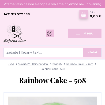
Vítame Vás v našom e-shope a prajeme príjemné nakupovanie :)
0
ks
+421 917 577 388
0,00 €
Menu
Hľadať
Úvod
ŠPAGÁTY - Báječna Vlna
Špagáty
Rainbow Cake - 2 mm
Rainbow Cake - 508
Rainbow Cake - 508