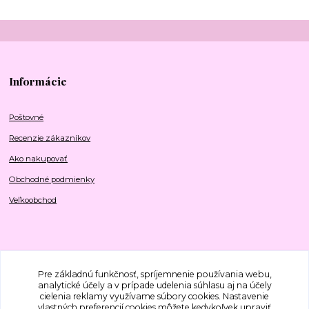
Informácie
Poštovné
Recenzie zákazníkov
Ako nakupovať
Obchodné podmienky
Veľkoobchod
Sociálne siete
Pre základnú funkčnosť, spríjemnenie používania webu,
analytické účely a v prípade udelenia súhlasu aj na účely
cielenia reklamy využívame súbory cookies. Nastavenie
vlastných preferencií cookies môžete kedykoľvek upraviť