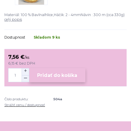
Materiál: 100 % BavlnaIhlice,Háčik: 2 - 4mmNávin : 300 m (cca 330g)
celý popis
Dostupnosť
Skladom 9 ks
7,56 €
/
ks
6,15 €
bez DPH
Pridať do košíka
Číslo produktu:
504a
Strážiť cenu / dostupnosť