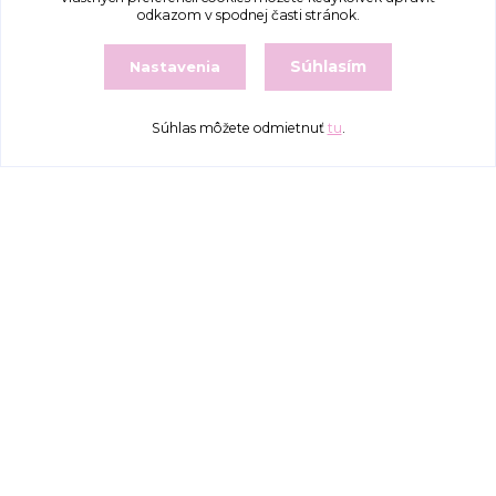
odkazom v spodnej časti stránok.
Súhlasím
Nastavenia
Súhlas môžete odmietnuť
tu
.
Kontakty
+421 917 577 388
bajecnavlna@gmail.com