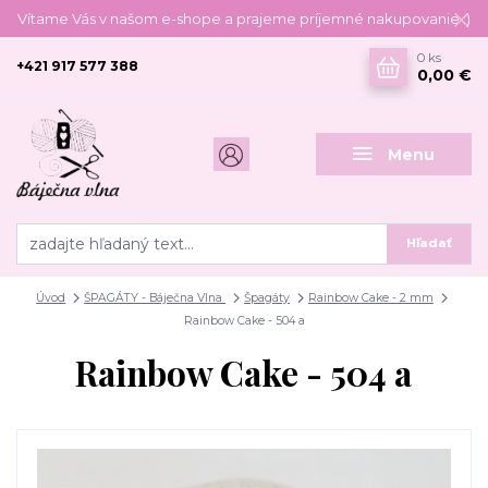
Vítame Vás v našom e-shope a prajeme príjemné nakupovanie :)
0
ks
+421 917 577 388
0,00 €
Menu
Hľadať
Úvod
ŠPAGÁTY - Báječna Vlna
Špagáty
Rainbow Cake - 2 mm
Rainbow Cake - 504 a
Rainbow Cake - 504 a