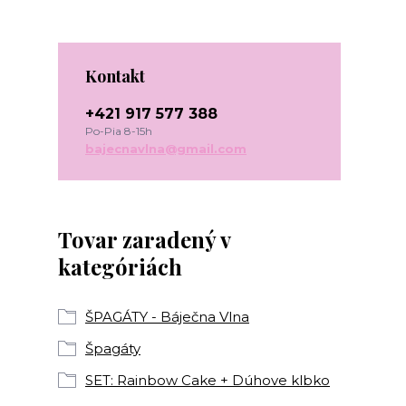
Kontakt
+421 917 577 388
Po-Pia 8-15h
bajecnavlna@gmail.com
Tovar zaradený v
kategóriách
ŠPAGÁTY - Báječna Vlna
Špagáty
SET: Rainbow Cake + Dúhove klbko