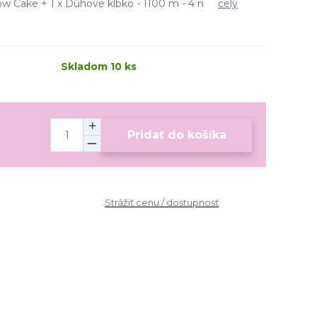
bow Cake + 1 x Dúhove klbko - 1100 m - 4 n
celý
Skladom 10 ks
Pridať do košíka
Strážiť cenu / dostupnosť