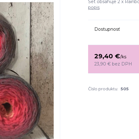
Set obsahuje 2 x Rain
popis
Dostupnosť
29,40 €
/
ks
23,90 €
bez DPH
Číslo produktu:
505