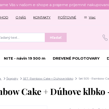
tame Vás v našom e-shope a prajeme príjemné nakupovanie
CHOD
O NÁS
KONTAKTY
POŠTOVNÉ
Viac
Hľadať
NITE - návin 19 500 m
DREVENÉ POLOTOVARY
a
Špagáty
SET: Rainbow Cake + Dúhove klbko
Set 505 - Rainbow Cak
inbow Cake + Dúhove klbko -