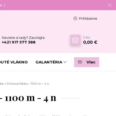
 :)
Prihlásenie
0
ks
Neviete si rady? Zavolajte.
0,00 €
+421 917 577 388
DUTÉ VLÁKNO
GALANTÉRIA
Viac
e + Dúhove klbko - 1100 m - 4 n
 1100 m - 4 n