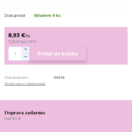
Dostupnosť
Skladom 9 ks
8,93 €
/
ks
7,26 €
bez DPH
Pridať do košíka
Číslo produktu:
00216
Strážiť cenu / dostupnosť
Doprava zadarmo
nad 90 €