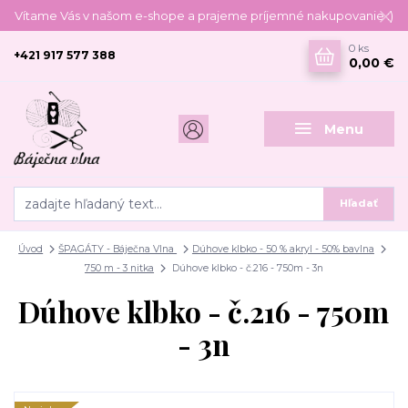
Vítame Vás v našom e-shope a prajeme príjemné nakupovanie :)
0
ks
+421 917 577 388
0,00 €
Menu
Hľadať
Úvod
ŠPAGÁTY - Báječna Vlna
Dúhove klbko - 50 % akryl - 50% bavlna
750 m - 3 nitka
Dúhove klbko - č.216 - 750m - 3n
Dúhove klbko - č.216 - 750m
- 3n