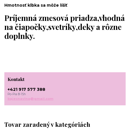
Hmotnosť klbka sa môže líšiť
Príjemná zmesová priadza,vhodná
na čiapočky,svetríky,deky a rôzne
doplnky.
Kontakt
+421 917 577 388
Po-Pia 8-15h
bajecnavlna@gmail.com
Tovar zaradený v kategóriách