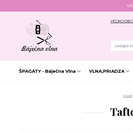
Ví
VEĽKOOB
ŠPAGÁTY - Báječna Vlna
VLNA,PRIADZA
Úvod
Taft