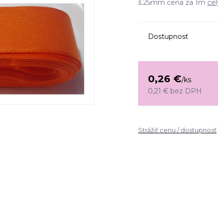
š.25mm cena za 1m
cel
Dostupnosť
0,26 €
/
ks
0,21 €
bez DPH
Strážiť cenu / dostupnosť