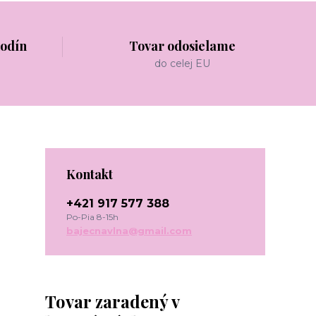
hodín
Tovar odosielame
do celej EU
Kontakt
+421 917 577 388
Po-Pia 8-15h
bajecnavlna@gmail.com
Tovar zaradený v