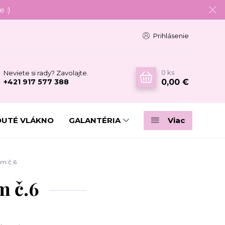
 :)
Prihlásenie
0
ks
Neviete si rady? Zavolajte.
0,00 €
+421 917 577 388
DUTÉ VLÁKNO
GALANTÉRIA
Viac
mm č.6
m č.6