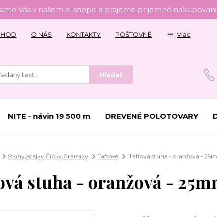
tame Vás v našom e-shope a prajeme príjemné nakupovanie
CHOD
O NÁS
KONTAKTY
POŠTOVNÉ
Viac
Hľadať
NITE - návin 19 500 m
DREVENÉ POLOTOVARY
Stuhy,Krajky,Čipky,Prámiky
Taftové
Taftová stuha - oranžová - 25
ová stuha - oranžová - 25m