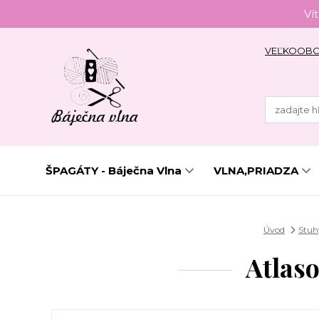
Ví
VEĽKOOB
ŠPAGÁTY - Báječna Vlna
VLNA,PRIADZA
Úvod
Stuh
Atlas