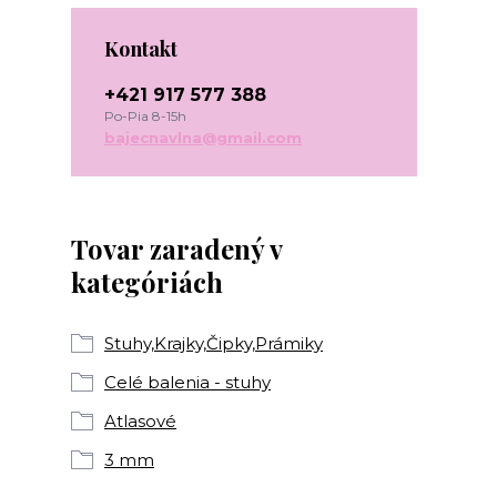
Kontakt
+421 917 577 388
Po-Pia 8-15h
bajecnavlna@gmail.com
Tovar zaradený v
kategóriách
Stuhy,Krajky,Čipky,Prámiky
Celé balenia - stuhy
Atlasové
3 mm