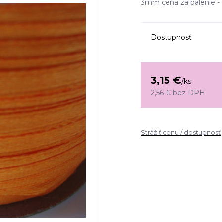
3mm cena za balenie 
Dostupnosť
3,15 €
/
ks
2,56 €
bez DPH
Strážiť cenu / dostupnosť