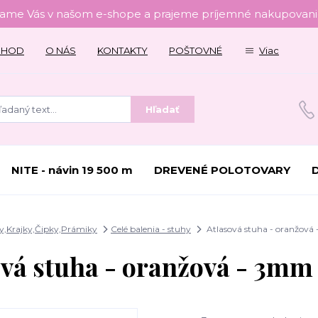
tame Vás v našom e-shope a prajeme príjemné nakupovanie
CHOD
O NÁS
KONTAKTY
POŠTOVNÉ
Viac
Hľadať
NITE - návin 19 500 m
DREVENÉ POLOTOVARY
y,Krajky,Čipky,Prámiky
Celé balenia - stuhy
Atlasová stuha - oranžov
ová stuha - oranžová - 3mm