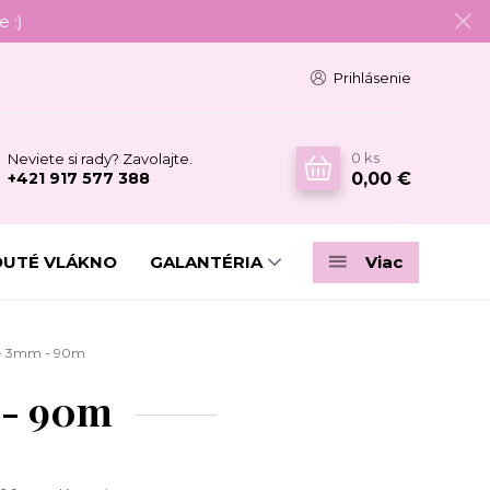
 :)
Prihlásenie
0
ks
Neviete si rady? Zavolajte.
0,00 €
+421 917 577 388
DUTÉ VLÁKNO
GALANTÉRIA
Viac
á - 3mm - 90m
 - 90m