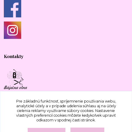
Kontakty
+421 917 577 388
Pre základnú funkčnosť, spríjemnenie používania webu,
analytické účely a v prípade udelenia súhlasu aj na účely
cielenia reklamy využívame súbory cookies. Nastavenie
bajecnavlna@gmail.com
vlastných preferencií cookies môžete kedykoľvek upraviť
odkazom v spodnej časti stránok.