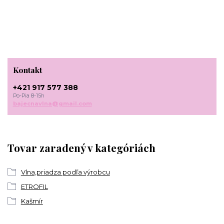
Kontakt
+421 917 577 388
Po-Pia 8-15h
bajecnavlna@gmail.com
Tovar zaradený v kategóriách
Vlna,priadza podľa výrobcu
ETROFIL
Kašmír