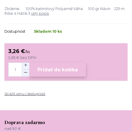
Zloženie 100% kašmírový Polyamid Váha 100 gr Návin 225 m
Ihlice 4 Háčik 3
celý popis
Dostupnosť
Skladom 10 ks
3,26 €
/
ks
2,65 €
bez DPH
Pridať do košíka
Strážiť cenu / dostupnosť
Doprava zadarmo
nad 90 €