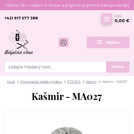
Vítame Vás v našom e-shope a prajeme príjemné nakupovanie :)
0
ks
+421 917 577 388
0,00 €
Menu
Hľadať
Úvod
Vlna,priadza podľa výrobcu
ETROFIL
Kašmír
Kašmir - MA027
Kašmir - MA027