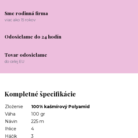
Sme rodinná firma
viac ako 15 rokov
Odosielame do 24 hodín
Tovar odosielame
do celej EU
Kompletné špecifikácie
Zloženie
100% kašmírový Polyamid
Váha
100 gr
Návin
225 m
Ihlice
4
Háčik
3