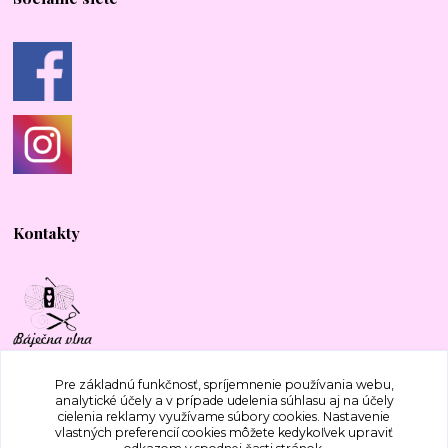
Kontakty
+421 917 577 388
Pre základnú funkčnosť, spríjemnenie používania webu,
analytické účely a v prípade udelenia súhlasu aj na účely
cielenia reklamy využívame súbory cookies. Nastavenie
bajecnavlna@gmail.com
vlastných preferencií cookies môžete kedykoľvek upraviť