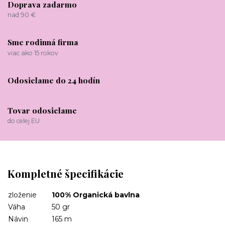
Doprava zadarmo
nad 90 €
Sme rodinná firma
viac ako 15 rokov
Odosielame do 24 hodín
Tovar odosielame
do celej EU
Kompletné špecifikácie
zloženie
100% Organická bavlna
Váha
50 gr
Návin
165 m