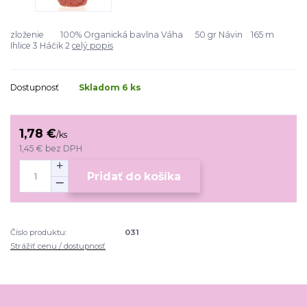
zloženie 100% Organická bavlna Váha 50 gr Návin 165 m
Ihlice 3 Háčik 2
celý popis
Dostupnosť
Skladom 6 ks
1,78 €
/
ks
1,45 €
bez DPH
Pridať do košíka
Číslo produktu:
031
Strážiť cenu / dostupnosť