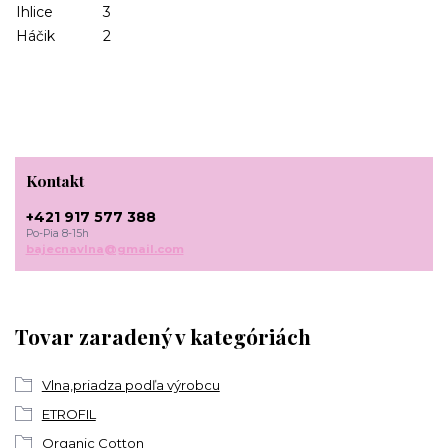
Ihlice
3
Háčik
2
Kontakt
+421 917 577 388
Po-Pia 8-15h
bajecnavlna@gmail.com
Tovar zaradený v kategóriách
Vlna,priadza podľa výrobcu
ETROFIL
Organic Cotton