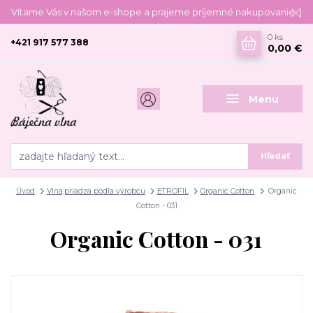
Vítame Vás v našom e-shope a prajeme príjemné nakupovanie :)
0
ks
+421 917 577 388
0,00 €
Menu
Hľadať
Úvod
Vlna,priadza podľa výrobcu
ETROFIL
Organic Cotton
Organic
Cotton - 031
Organic Cotton - 031