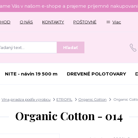
tame Vás v našom e-shope a prajeme príjemné nakupovanie
CHOD
O NÁS
KONTAKTY
POŠTOVNÉ
Viac
Hľadať
NITE - návin 19 500 m
DREVENÉ POLOTOVARY
Vlna,priadza podľa výrobcu
ETROFIL
Organic Cotton
Organic Cotto
Organic Cotton - 014