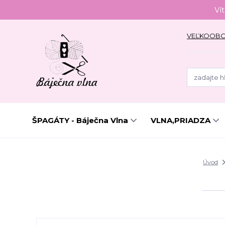
Ví
VEĽKOOB
ŠPAGÁTY - Báječna Vlna
VLNA,PRIADZA
Úvod