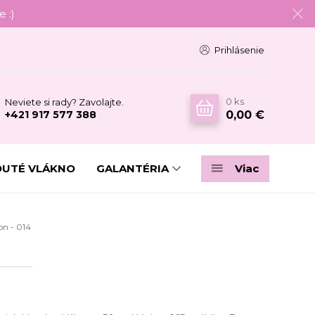
 :)
Prihlásenie
0
ks
Neviete si rady? Zavolajte.
0,00 €
+421 917 577 388
DUTÉ VLÁKNO
GALANTÉRIA
Viac
n - 014