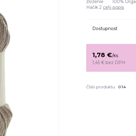
zloženie 100% Organi
Háčik 2
celý popis
Dostupnosť
1,78 €
/
ks
1,45 €
bez DPH
Číslo produktu:
014