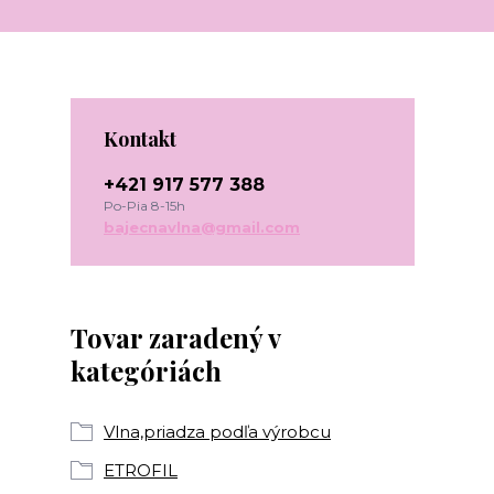
Kontakt
+421 917 577 388
Po-Pia 8-15h
bajecnavlna@gmail.com
Tovar zaradený v
kategóriách
Vlna,priadza podľa výrobcu
ETROFIL