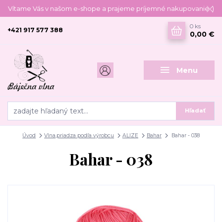
Vítame Vás v našom e-shope a prajeme príjemné nakupovanie :)
0
ks
+421 917 577 388
0,00 €
Menu
Hľadať
Úvod
Vlna,priadza podľa výrobcu
ALIZE
Bahar
Bahar - 038
Bahar - 038