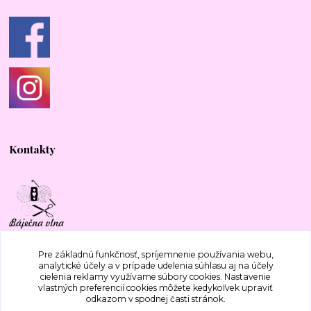
Kontakty
+421 917 577 388
Pre základnú funkčnosť, spríjemnenie používania webu,
analytické účely a v prípade udelenia súhlasu aj na účely
cielenia reklamy využívame súbory cookies. Nastavenie
bajecnavlna@gmail.com
vlastných preferencií cookies môžete kedykoľvek upraviť
odkazom v spodnej časti stránok.