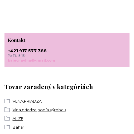
Kontakt
+421 917 577 388
Po-Pia 8-15h
bajecnavlna@gmail.com
Tovar zaradený v kategóriách
VLNA,PRIADZA
Vlna,priadza podľa výrobcu
ALIZE
Bahar