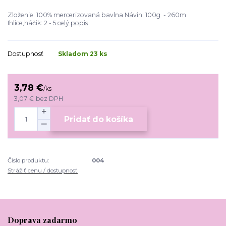
Zloženie: 100% mercerizovaná bavlna Návin: 100g - 260m
Ihlice,háčik: 2 - 5
celý popis
Dostupnosť
Skladom 23 ks
3,78 €
/
ks
3,07 €
bez DPH
Pridať do košíka
Číslo produktu:
004
Strážiť cenu / dostupnosť
Doprava zadarmo