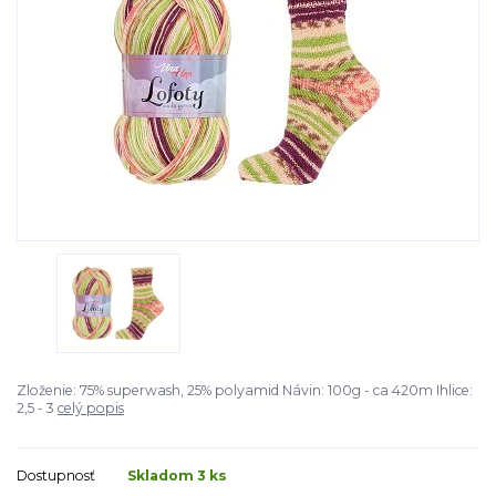
Zloženie: 75% superwash, 25% polyamid Návin: 100g - ca 420m Ihlice:
2,5 - 3
celý popis
Dostupnosť
Skladom 3 ks