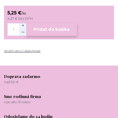
5,25 €
/
ks
4,27 €
bez DPH
Pridať do košíka
Strážiť cenu / dostupnosť
Doprava zadarmo
nad 90 €
Sme rodinná firma
viac ako 15 rokov
Odosielame do 24 hodín