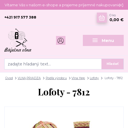
Vítame Vás v našom e-shope a prajeme príjemné nakupovanie :)
0
ks
+421 917 577 388
0,00 €
Menu
Hľadať
Úvod
VLNA,PRIADZA
Podľa výrobcu
Vlna Hep
Lofoty
Lofoty - 7812
Lofoty - 7812