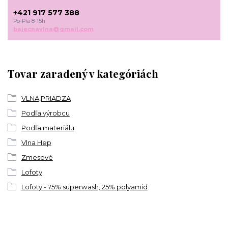
+421 917 577 388
Po-Pia 8-15h
bajecnavlna@gmail.com
Tovar zaradený v kategóriách
VLNA,PRIADZA
Podľa výrobcu
Podľa materiálu
Vlna Hep
Zmesové
Lofoty
Lofoty - 75% superwash, 25% polyamid