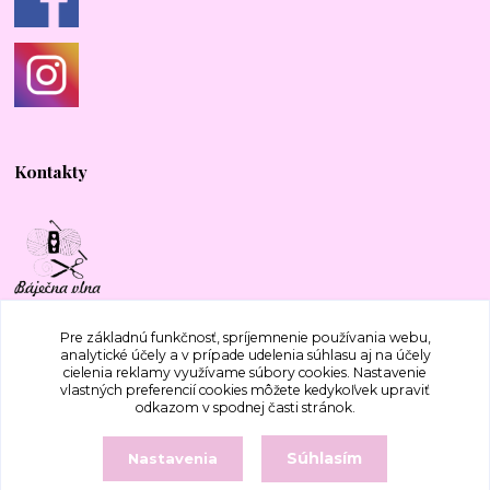
Kontakty
+421 917 577 388
Pre základnú funkčnosť, spríjemnenie používania webu,
analytické účely a v prípade udelenia súhlasu aj na účely
cielenia reklamy využívame súbory cookies. Nastavenie
bajecnavlna@gmail.com
vlastných preferencií cookies môžete kedykoľvek upraviť
odkazom v spodnej časti stránok.
Súhlasím
Nastavenia