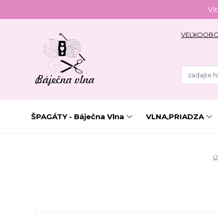
Ví
VEĽKOOB
ŠPAGÁTY - Báječna Vlna
VLNA,PRIADZA
Ú