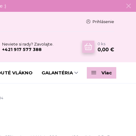
 :)
Prihlásenie
0
ks
Neviete si rady? Zavolajte.
0,00 €
+421 917 577 388
DUTÉ VLÁKNO
GALANTÉRIA
Viac
14