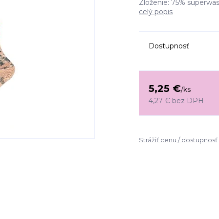
Zloženie: 75% superwash
celý popis
Dostupnosť
5,25 €
/
ks
4,27 €
bez DPH
Strážiť cenu / dostupnosť