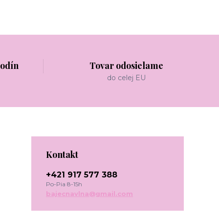
hodín
Tovar odosielame
do celej EU
Kontakt
+421 917 577 388
Po-Pia 8-15h
bajecnavlna@gmail.com