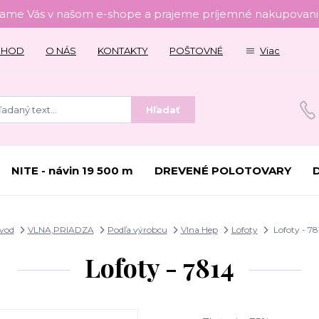
tame Vás v našom e-shope a prajeme príjemné nakupovanie
CHOD
O NÁS
KONTAKTY
POŠTOVNÉ
Viac
Hľadať
NITE - návin 19 500 m
DREVENÉ POLOTOVARY
vod
VLNA,PRIADZA
Podľa výrobcu
Vlna Hep
Lofoty
Lofoty - 78
Lofoty - 7814