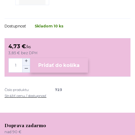
Dostupnosť
Skladom 10 ks
4,73 €
/
ks
3,85 €
bez DPH
Pridať do košíka
Číslo produktu:
723
Strážiť cenu / dostupnosť
Doprava zadarmo
nad 90 €