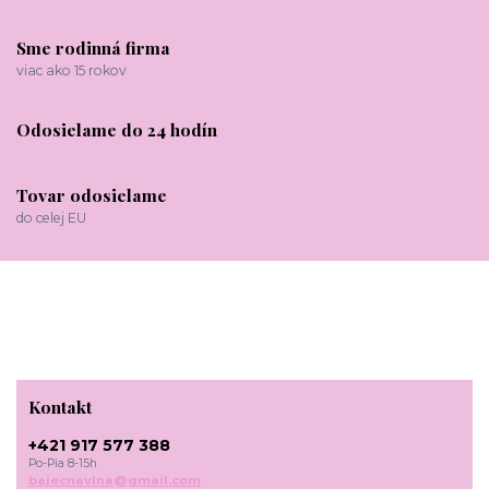
Sme rodinná firma
viac ako 15 rokov
Odosielame do 24 hodín
Tovar odosielame
do celej EU
Kontakt
+421 917 577 388
Po-Pia 8-15h
bajecnavlna@gmail.com