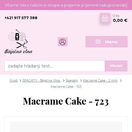
Vítame Vás v našom e-shope a prajeme príjemné nakupovanie :)
0
ks
+421 917 577 388
0,00 €
Menu
Hľadať
Úvod
ŠPAGÁTY - Báječna Vlna
Špagáty
Macrame Cake - 2 mm
Macrame Cake - 723
Macrame Cake - 723