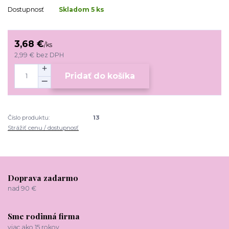
Dostupnosť
Skladom 5 ks
3,68 €
/
ks
2,99 €
bez DPH
Pridať do košíka
Číslo produktu:
13
Strážiť cenu / dostupnosť
Doprava zadarmo
nad 90 €
Sme rodinná firma
viac ako 15 rokov