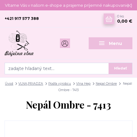
Vítame Vás v našom e-shope a prajeme príjemné nakupovanie :)
0
ks
+421 917 577 388
0,00 €
Menu
Hľadať
Úvod
VLNA,PRIADZA
Podľa výrobcu
Vlna Hep
Nepal Ombre
Nepál
Ombre - 7413
Nepál Ombre - 7413