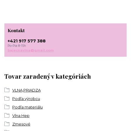
Kontakt
+421 917 577 388
Po-Pia 8-15h
bajecnavlna@gmail.com
Tovar zaradený v kategóriách
VLNA,PRIADZA
Podľa výrobcu
Podľa materiálu
Vlna Hep
Zmesové