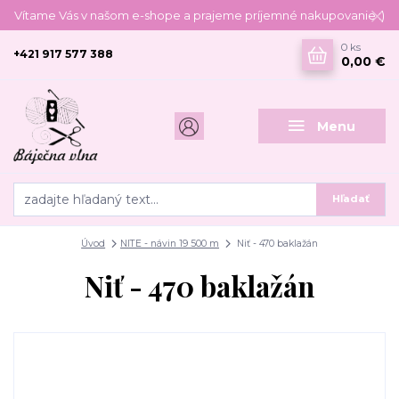
Vítame Vás v našom e-shope a prajeme príjemné nakupovanie :)
0
ks
+421 917 577 388
0,00 €
Menu
Hľadať
Úvod
NITE - návin 19 500 m
Niť - 470 baklažán
Niť - 470 baklažán