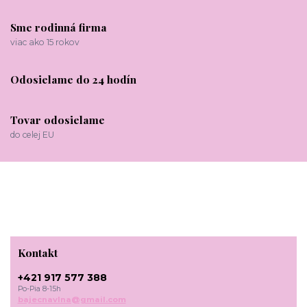
Sme rodinná firma
viac ako 15 rokov
Odosielame do 24 hodín
Tovar odosielame
do celej EU
Kontakt
+421 917 577 388
Po-Pia 8-15h
bajecnavlna@gmail.com