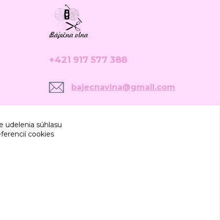
+421 917 577 388
bajecnavlna@gmail.com
e udelenia súhlasu
ferencií cookies