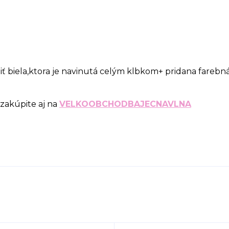
 biela,ktora je navinutá celým klbkom+ pridana farebn
zakúpite aj na
VELKOOBCHODBAJECNAVLNA