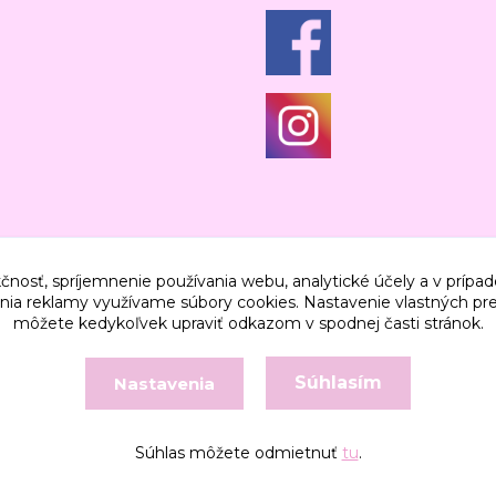
čnosť, spríjemnenie používania webu, analytické účely a v prípad
lenia reklamy využívame súbory cookies. Nastavenie vlastných pre
môžete kedykoľvek upraviť odkazom v spodnej časti stránok.
Súhlasím
Nastavenia
Vytvorené na
Eshop-rychlo.sk
Súhlas môžete odmietnuť
tu
.