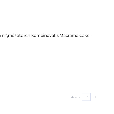
á niť,môžete ich kombinovať s Macrame Cake -
strana
z 1