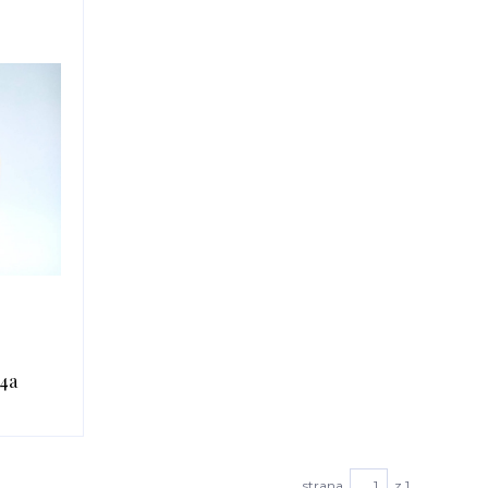
4a
strana
z 1