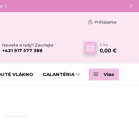
 :)
Prihlásenie
0
ks
Neviete si rady? Zavolajte.
0,00 €
+421 917 577 388
DUTÉ VLÁKNO
GALANTÉRIA
Viac