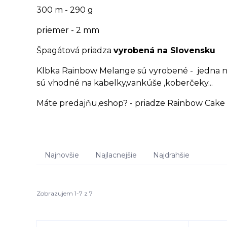
300 m - 290 g
priemer - 2 mm
Špagátová priadza
vyrobená na Slovensku
Klbka Rainbow Melange sú vyrobené - jedna niť
sú vhodné na kabelky,vankúše ,koberčeky...
Máte predajňu,eshop? - priadze Rainbow Cake 
Najnovšie
Najlacnejšie
Najdrahšie
Zobrazujem 1-7 z 7