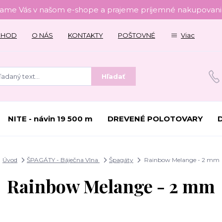
tame Vás v našom e-shope a prajeme príjemné nakupovanie
CHOD
O NÁS
KONTAKTY
POŠTOVNÉ
Viac
Hľadať
NITE - návin 19 500 m
DREVENÉ POLOTOVARY
Úvod
ŠPAGÁTY - Báječna Vlna
Špagáty
Rainbow Melange - 2 mm
Rainbow Melange - 2 mm