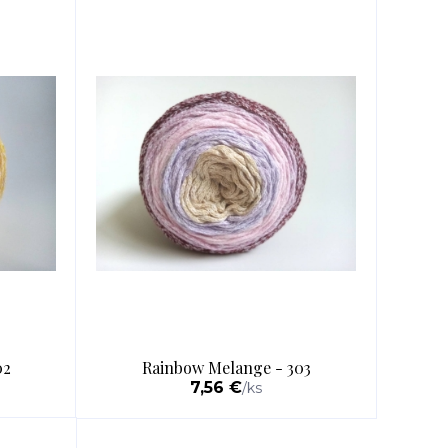
02
Rainbow Melange - 303
7,56 €
/
ks