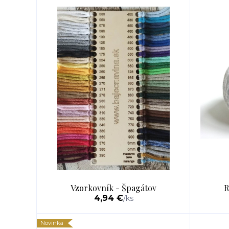
Vzorkovník - Špagátov
R
4,94 €
/
ks
Novinka