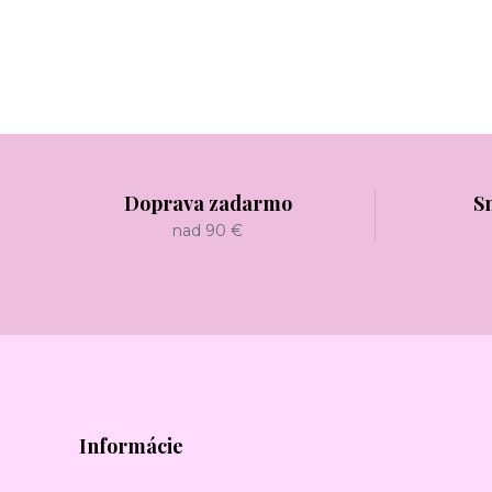
Doprava zadarmo
S
nad 90 €
Informácie