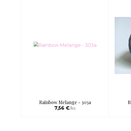
Rainbow Melange - 303a
R
7,56 €
/
ks