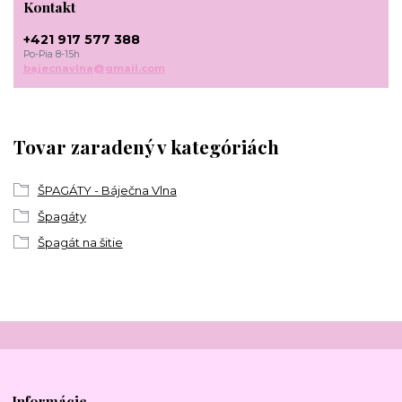
Kontakt
+421 917 577 388
Po-Pia 8-15h
bajecnavlna@gmail.com
Tovar zaradený v kategóriách
ŠPAGÁTY - Báječna Vlna
Špagáty
Špagát na šitie
Informácie