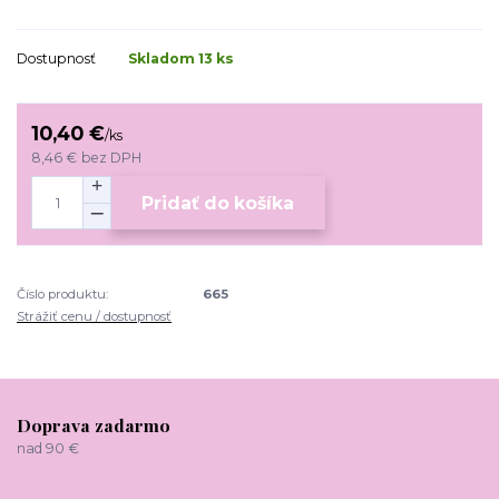
Dostupnosť
Skladom 13 ks
10,40 €
/
ks
8,46 €
bez DPH
Pridať do košíka
Číslo produktu:
665
Strážiť cenu / dostupnosť
Doprava zadarmo
nad 90 €