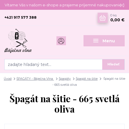
Vítame Vás v našom e-shope a prajeme príjemné nakupovanie :)
0
ks
+421 917 577 388
0,00 €
Menu
Hľadať
Úvod
ŠPAGÁTY - Báječna Vlna
Špagáty
Špagát na šitie
Špagát na šitie
- 665 svetlá oliva
Špagát na šitie - 665 svetlá
oliva