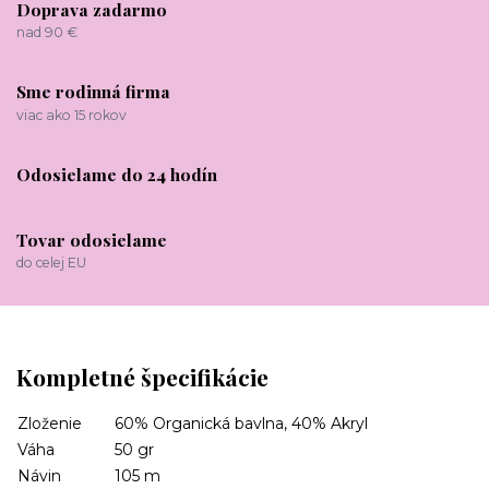
Doprava zadarmo
nad 90 €
Sme rodinná firma
viac ako 15 rokov
Odosielame do 24 hodín
Tovar odosielame
do celej EU
Kompletné špecifikácie
Zloženie
60% Organická bavlna, 40% Akryl
Váha
50 gr
Návin
105 m