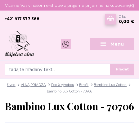
Vítame Vás v našom e-shope a prajeme príjemné nakupovanie :)
0
ks
+421 917 577 388
0,00 €
Menu
Hľadať
Úvod
VLNA,PRIADZA
Podľa výrobcu
Etrofil
Bambino Lux Cotton
Bambino Lux Cotton - 70706
Bambino Lux Cotton - 70706