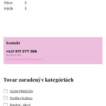
Ihlice
5
Háčik
5
Kontakt
+421 917 577 388
Po-Pia 8-15h
bajecnavlna@gmail.com
Tovar zaradený v kategóriách
VLNA,PRIADZA
Podľa výrobcu
Bavlna - Akryl