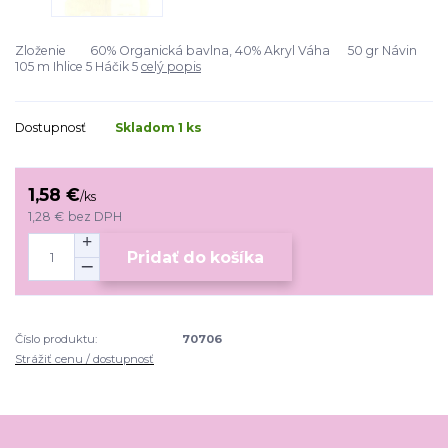
Zloženie 60% Organická bavlna, 40% Akryl Váha 50 gr Návin
105 m Ihlice 5 Háčik 5
celý popis
Dostupnosť
Skladom 1 ks
1,58 €
/
ks
1,28 €
bez DPH
Pridať do košíka
Číslo produktu:
70706
Strážiť cenu / dostupnosť