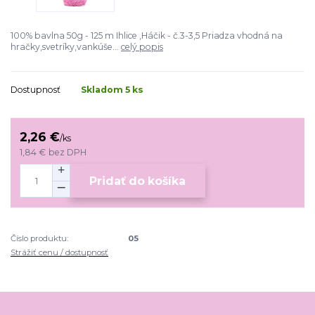
100% bavlna 50g - 125 m Ihlice ,Háčik - č.3-3,5 Priadza vhodná na
hračky,svetríky,vankúše...
celý popis
Dostupnosť
Skladom 5 ks
2,26 €
/
ks
1,84 €
bez DPH
Pridať do košíka
Číslo produktu:
05
Strážiť cenu / dostupnosť