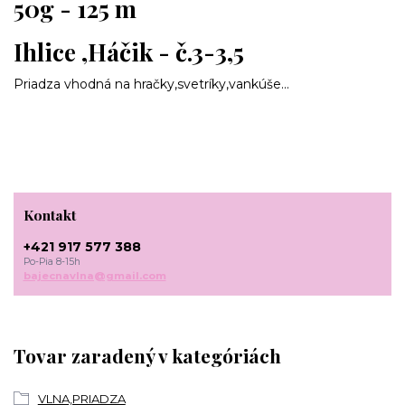
50g - 125 m
Ihlice ,Háčik - č.3-3,5
Priadza vhodná na hračky,svetríky,vankúše...
Kontakt
+421 917 577 388
Po-Pia 8-15h
bajecnavlna@gmail.com
Tovar zaradený v kategóriách
VLNA,PRIADZA