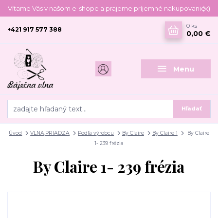
Vítame Vás v našom e-shope a prajeme príjemné nakupovanie :)
0
ks
+421 917 577 388
0,00 €
Menu
Hľadať
Úvod
VLNA,PRIADZA
Podľa výrobcu
By Claire
By Claire 1
By Claire
1- 239 frézia
By Claire 1- 239 frézia