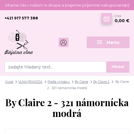
Vítame Vás v našom e-shope a prajeme príjemné nakupovanie :)
0
ks
+421 917 577 388
0,00 €
Menu
Hľadať
Úvod
VLNA,PRIADZA
Podľa výrobcu
By Claire
By Claire 2
By Claire
2 - 321 námornícka modrá
By Claire 2 - 321 námornícka
modrá