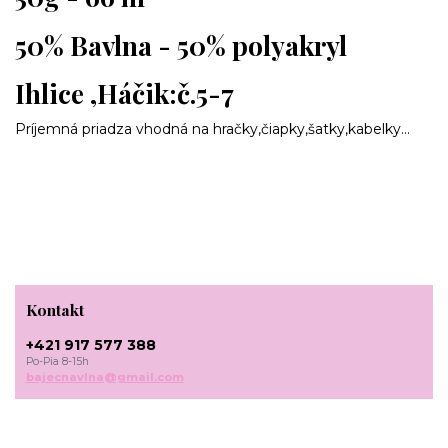
50% Bavlna - 50% polyakryl
Ihlice ,Háčik:č.5-7
Príjemná priadza vhodná na hračky,čiapky,šatky,kabelky...
Kontakt
+421 917 577 388
Po-Pia 8-15h
bajecnavlna@gmail.com