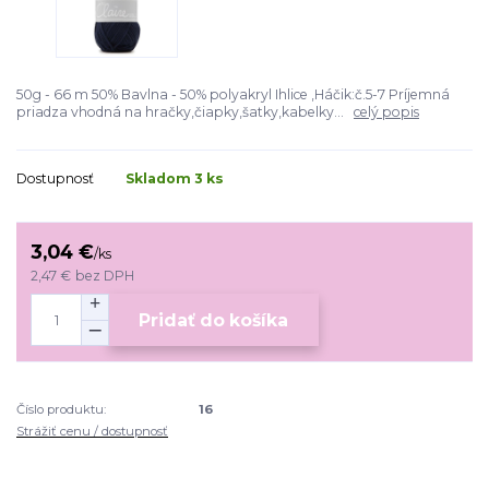
50g - 66 m 50% Bavlna - 50% polyakryl Ihlice ,Háčik:č.5-7 Príjemná
priadza vhodná na hračky,čiapky,šatky,kabelky...
celý popis
Dostupnosť
Skladom 3 ks
3,04 €
/
ks
2,47 €
bez DPH
Pridať do košíka
Číslo produktu:
16
Strážiť cenu / dostupnosť