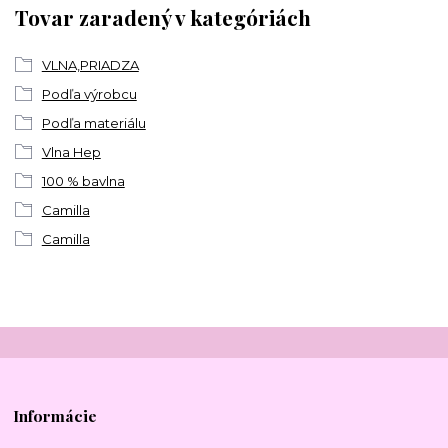
Tovar zaradený v kategóriách
VLNA,PRIADZA
Podľa výrobcu
Podľa materiálu
Vlna Hep
100 % bavlna
Camilla
Camilla
Informácie