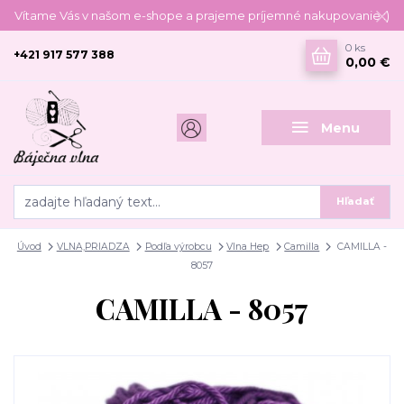
Vítame Vás v našom e-shope a prajeme príjemné nakupovanie :)
0
ks
+421 917 577 388
0,00 €
Menu
Hľadať
Úvod
VLNA,PRIADZA
Podľa výrobcu
Vlna Hep
Camilla
CAMILLA -
8057
CAMILLA - 8057