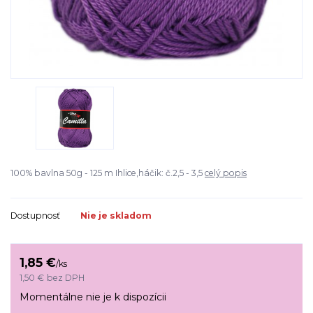
100% bavlna 50g - 125 m Ihlice,háčik: č.2,5 - 3,5
celý popis
Dostupnosť
Nie je skladom
1,85 €
/
ks
1,50 €
bez DPH
Momentálne nie je k dispozícii