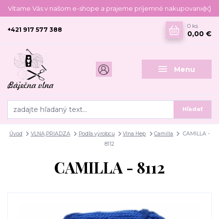
Vítame Vás v našom e-shope a prajeme príjemné nakupovanie :)
0
ks
+421 917 577 388
0,00 €
Menu
Hľadať
Úvod
VLNA,PRIADZA
Podľa výrobcu
Vlna Hep
Camilla
CAMILLA -
8112
CAMILLA - 8112