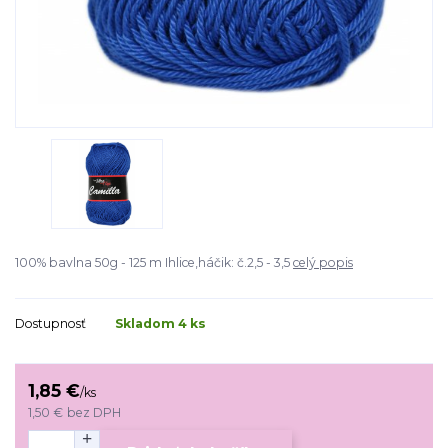
100% bavlna 50g - 125 m Ihlice,háčik: č.2,5 - 3,5
celý popis
Dostupnosť
Skladom 4 ks
1,85 €
/
ks
1,50 €
bez DPH