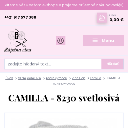
Vítame Vás v našom e-shope a prajeme príjemné nakupovanie :)
0
ks
+421 917 577 388
0,00 €
Menu
Hľadať
Úvod
VLNA,PRIADZA
Podľa výrobcu
Vlna Hep
Camilla
CAMILLA -
8230 svetlosivá
CAMILLA - 8230 svetlosivá