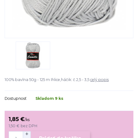
100% bavlna 50g - 125 m Ihlice,háčik: č.2,5 - 3,5
celý popis
Dostupnosť
Skladom 9 ks
1,85 €
/
ks
1,50 €
bez DPH