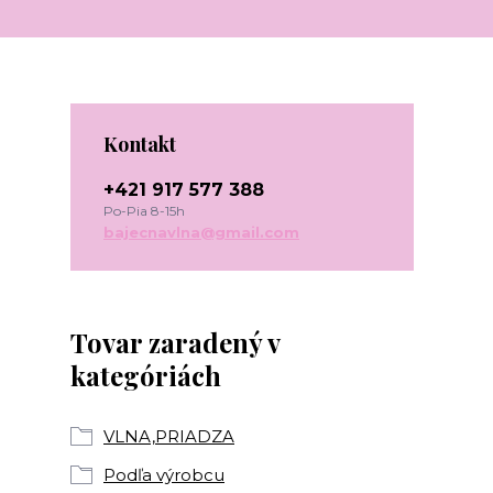
Kontakt
+421 917 577 388
Po-Pia 8-15h
bajecnavlna@gmail.com
Tovar zaradený v
kategóriách
VLNA,PRIADZA
Podľa výrobcu