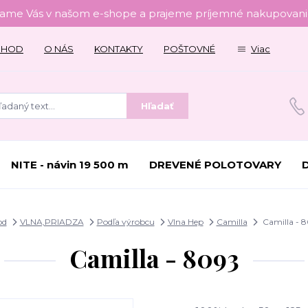
tame Vás v našom e-shope a prajeme príjemné nakupovanie
CHOD
O NÁS
KONTAKTY
POŠTOVNÉ
Viac
Hľadať
NITE - návin 19 500 m
DREVENÉ POLOTOVARY
od
VLNA,PRIADZA
Podľa výrobcu
Vlna Hep
Camilla
Camilla - 
Camilla - 8093