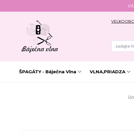
Ví
VEĽKOOB
ŠPAGÁTY - Báječna Vlna
VLNA,PRIADZA
Úv