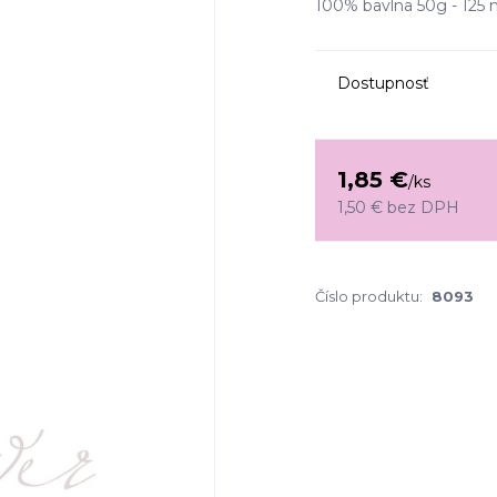
100% bavlna 50g - 125 m 
Dostupnosť
1,85 €
/
ks
1,50 €
bez DPH
Číslo produktu:
8093