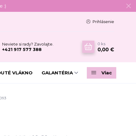
 :)
Prihlásenie
0
ks
Neviete si rady? Zavolajte.
0,00 €
+421 917 577 388
DUTÉ VLÁKNO
GALANTÉRIA
Viac
8093