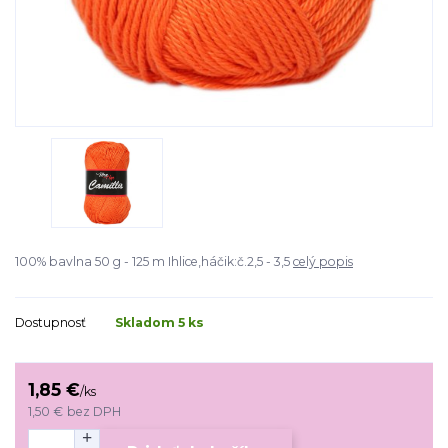
100% bavlna 50 g - 125 m Ihlice,háčik:č.2,5 - 3,5
celý popis
Dostupnosť
Skladom 5 ks
1,85 €
/
ks
1,50 €
bez DPH