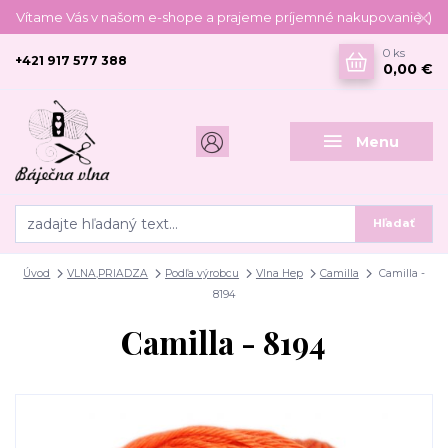
Vítame Vás v našom e-shope a prajeme príjemné nakupovanie :)
0
ks
+421 917 577 388
0,00 €
Menu
Hľadať
Úvod
VLNA,PRIADZA
Podľa výrobcu
Vlna Hep
Camilla
Camilla -
8194
Camilla - 8194