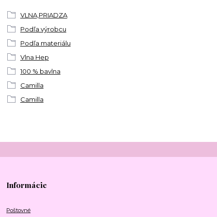
VLNA,PRIADZA
Podľa výrobcu
Podľa materiálu
Vlna Hep
100 % bavlna
Camilla
Camilla
Informácie
Poštovné