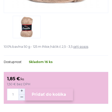
100% bavlna 50 g - 125 m Ihlice,háčik:č.2,5 - 3,5
celý popis
Dostupnosť
Skladom 16 ks
1,85 €
/
ks
1,50 €
bez DPH
Pridať do košíka