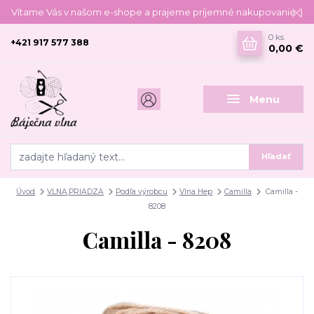
Vítame Vás v našom e-shope a prajeme príjemné nakupovanie :)
0
ks
+421 917 577 388
0,00 €
Menu
Hľadať
Úvod
VLNA,PRIADZA
Podľa výrobcu
Vlna Hep
Camilla
Camilla -
8208
Camilla - 8208