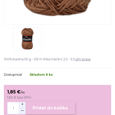
100% bavlna 50 g - 125 m Ihlice,háčik:č.2,5 - 3,5
celý popis
Dostupnosť
Skladom 6 ks
1,85 €
/
ks
1,50 €
bez DPH
Pridať do košíka