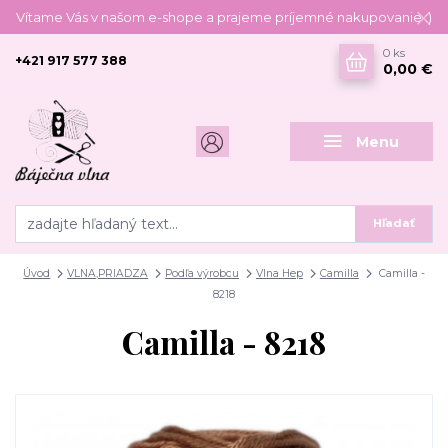
Vítame Vás v našom e-shope a prajeme príjemné nakupovanie :)
0
ks
+421 917 577 388
0,00 €
Menu
Hľadať
Úvod
VLNA,PRIADZA
Podľa výrobcu
Vlna Hep
Camilla
Camilla -
8218
Camilla - 8218