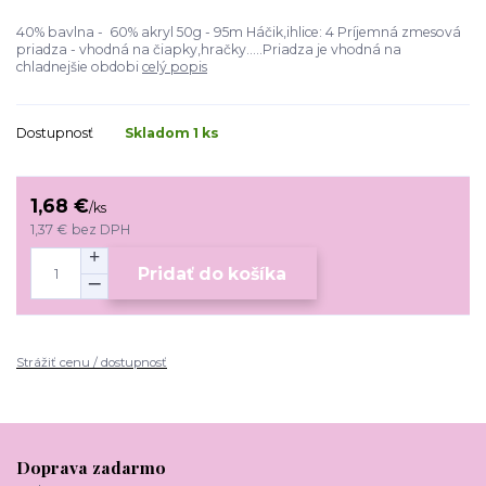
40% bavlna - 60% akryl 50g - 95m Háčik,ihlice: 4 Príjemná zmesová
priadza - vhodná na čiapky,hračky.....Priadza je vhodná na
chladnejšie obdobi
celý popis
Dostupnosť
Skladom 1 ks
1,68 €
/
ks
1,37 €
bez DPH
Pridať do košíka
Strážiť cenu / dostupnosť
Doprava zadarmo