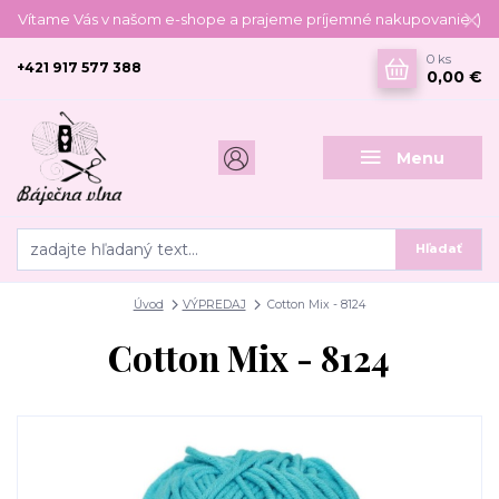
Vítame Vás v našom e-shope a prajeme príjemné nakupovanie :)
0
ks
+421 917 577 388
0,00 €
Menu
Hľadať
Úvod
VÝPREDAJ
Cotton Mix - 8124
Cotton Mix - 8124