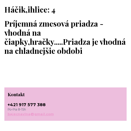
Háčik,ihlice: 4
Príjemná zmesová priadza -
vhodná na
čiapky,hračky.....Priadza je vhodná
na chladnejšie obdobi
Kontakt
+421 917 577 388
Po-Pia 8-15h
bajecnavlna@gmail.com