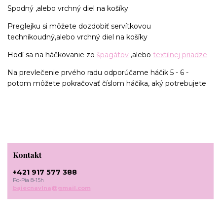
Spodný ,alebo vrchný diel na košíky
Preglejku si môžete dozdobiť servítkovou
technikoudný,alebo vrchný diel na košíky
Hodí sa na háčkovanie zo
špagátov
,alebo
textilnej priadze
Na prevlečenie prvého radu odporúčame háčik 5 - 6 -
potom môžete pokračovať číslom háčika, aký potrebujete
Kontakt
+421 917 577 388
Po-Pia 8-15h
bajecnavlna@gmail.com