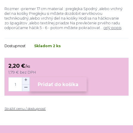
Rozmer -priemer 17 cm material : preglejka Spodný ,alebo vrchný
diel na košíky Preglejku si môžete dozdobiť servítkovou
technikoudný,alebo vrchný diel na košíky Hodí sa na háčkovanie
zo špagátov ,alebo textilnej priadze Na prevlečenie prvého radu
odporúčame háčik 5 - 6 - potom môžete pokračovať...
celý popis
Dostupnosť
Skladom 2 ks
2,20 €
/
ks
1,79 €
bez DPH
Pridať do košíka
Strážiť cenu / dostupnosť