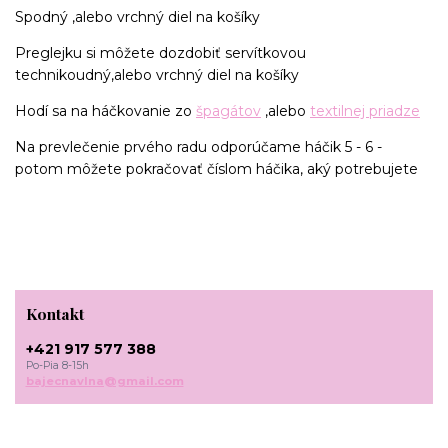
Spodný ,alebo vrchný diel na košíky
Preglejku si môžete dozdobiť servítkovou
technikoudný,alebo vrchný diel na košíky
Hodí sa na háčkovanie zo
špagátov
,alebo
textilnej priadze
Na prevlečenie prvého radu odporúčame háčik 5 - 6 -
potom môžete pokračovať číslom háčika, aký potrebujete
Kontakt
+421 917 577 388
Po-Pia 8-15h
bajecnavlna@gmail.com