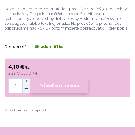
Rozmer - priemer 25 cm material : preglejka Spodný ,alebo vrchný
diel na košíky Preglejku si môžete dozdobiť servítkovou
technikoudný,alebo vrchný diel na košíky Hodí sa na háčkovanie
zo špagátov ,alebo textilnej priadze Na prevlečenie prvého radu
odporúčame háčik 5 - 6 - potom môžete pokračovať čí...
celý popis
Dostupnosť
Skladom 81 ks
4,10 €
/
ks
3,33 €
bez DPH
Pridať do košíka
Strážiť cenu / dostupnosť