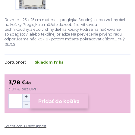
Rozmer - 25 x 25 cm material : preglejka Spodný ,alebo vrchný diel
na košíky Preglejku si môžete dozdobiť servítkovou
technikoudný,alebo vrchný diel na košíky Hodí sa na háčkovanie
zo špagátov ,alebo textilnej priadze Na prevlečenie prvého radu
odporúčame háčik 5 - 6 - potom môžete pokračovať číslom...
celý
popis
Dostupnosť
Skladom 17 ks
3,78 €
/
ks
3,07 €
bez DPH
Pridať do košíka
Strážiť cenu / dostupnosť