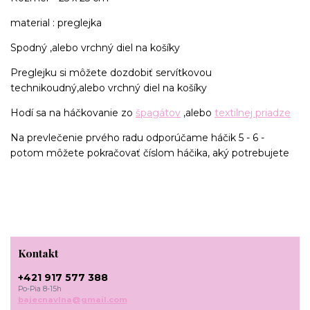
material : preglejka
Spodný ,alebo vrchný diel na košíky
Preglejku si môžete dozdobiť servítkovou
technikoudný,alebo vrchný diel na košíky
Hodí sa na háčkovanie zo
špagátov
,alebo
textilnej priadze
Na prevlečenie prvého radu odporúčame háčik 5 - 6 -
potom môžete pokračovať číslom háčika, aký potrebujete
Kontakt
+421 917 577 388
Po-Pia 8-15h
bajecnavlna@gmail.com