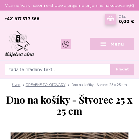
Vítame Vás v našom e-shope a prajeme príjemné nakupovanie :)
0
ks
+421 917 577 388
0,00 €
Menu
Hľadať
Úvod
DREVENÉ POLOTOVARY
Dno na košíky - Štvorec 25 x 25 cm
Dno na košíky - Štvorec 25 x
25 cm