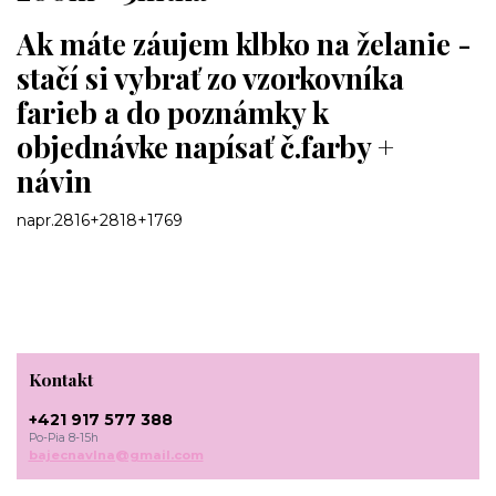
Ak máte záujem klbko na želanie -
stačí si vybrať zo vzorkovníka
farieb a do poznámky k
objednávke napísať č.farby +
návin
napr.2816+2818+1769
Kontakt
+421 917 577 388
Po-Pia 8-15h
bajecnavlna@gmail.com