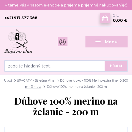
Vítame Vás v našom e-shope a prajeme príjemné nakupovanie :)
0
ks
+421 917 577 388
0,00 €
Menu
Hľadať
Úvod
ŠPAGÁTY - Báječna Vlna
Dúhove klbko - 100% Merino extra fine
200
m - 3 nitka
Dúhove 100% merino na želanie - 200 m
Dúhove 100% merino na
želanie - 200 m