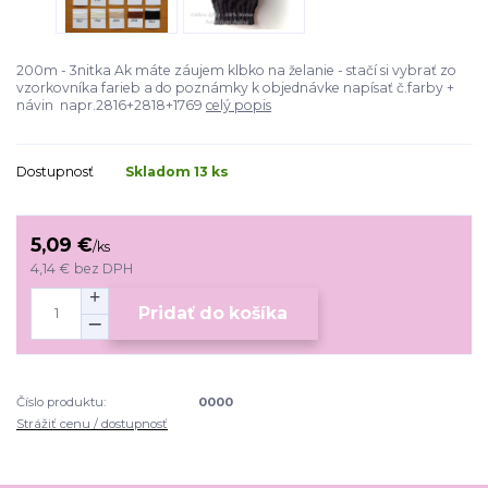
200m - 3nitka Ak máte záujem klbko na želanie - stačí si vybrať zo
vzorkovníka farieb a do poznámky k objednávke napísať č.farby +
návin napr.2816+2818+1769
celý popis
Dostupnosť
Skladom 13 ks
5,09 €
/
ks
4,14 €
bez DPH
Pridať do košíka
Číslo produktu:
0000
Strážiť cenu / dostupnosť