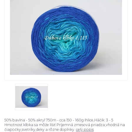
50% bavlna - 50% akryl 750m - cca 150 - 160g Ihlice,Háčik: 3 - 5
Hmotnosť klbka sa môže líšiť Príjemná zmesová priadza,vhodná na
čiapočky,svetríky,deky a rôzne doplnky.
celý popis