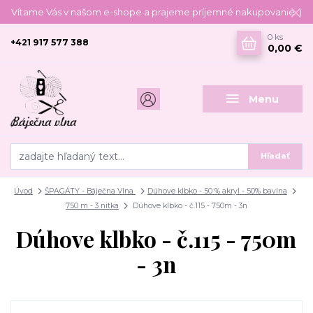
Vítame Vás v našom e-shope a prajeme príjemné nakupovanie :)
0
ks
+421 917 577 388
0,00 €
Menu
Hľadať
Úvod
ŠPAGÁTY - Báječna Vlna
Dúhove klbko - 50 % akryl - 50% bavlna
750 m - 3 nitka
Dúhove klbko - č.115 - 750m - 3n
Dúhove klbko - č.115 - 750m
- 3n