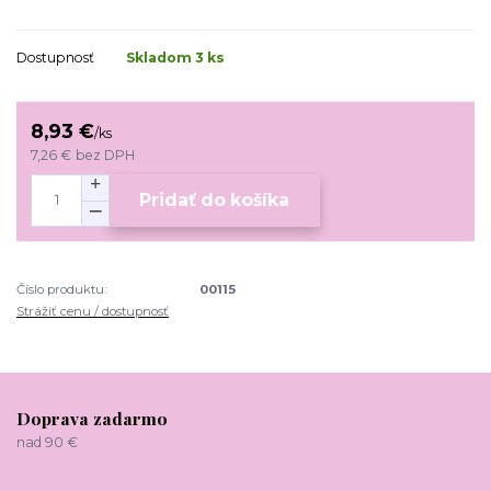
Dostupnosť
Skladom 3 ks
8,93 €
/
ks
7,26 €
bez DPH
Pridať do košíka
Číslo produktu:
00115
Strážiť cenu / dostupnosť
Doprava zadarmo
nad 90 €