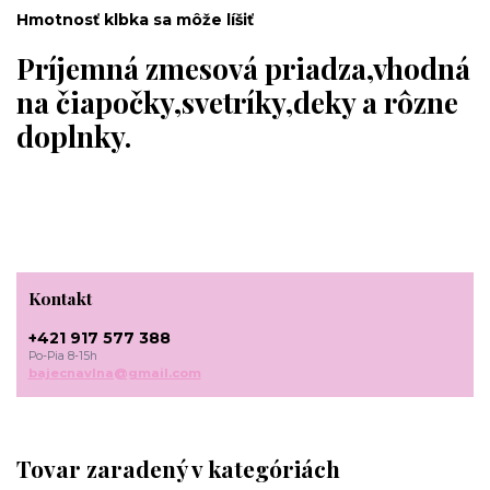
Hmotnosť klbka sa môže líšiť
Príjemná zmesová priadza,vhodná
na čiapočky,svetríky,deky a rôzne
doplnky.
Kontakt
+421 917 577 388
Po-Pia 8-15h
bajecnavlna@gmail.com
Tovar zaradený v kategóriách