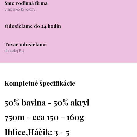
Sme rodinná firma
viac ako 15 rokov
Odosielame do 24 hodín
Tovar odosielame
do celej EU
Kompletné špecifikácie
50% bavlna - 50% akryl
750m - cca 150 - 160g
Ihlice,Háčik: 3 - 5