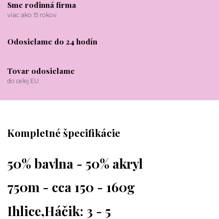
Sme rodinná firma
viac ako 15 rokov
Odosielame do 24 hodín
Tovar odosielame
do celej EU
Kompletné špecifikácie
50% bavlna - 50% akryl
750m - cca 150 - 160g
Ihlice,Háčik: 3 - 5