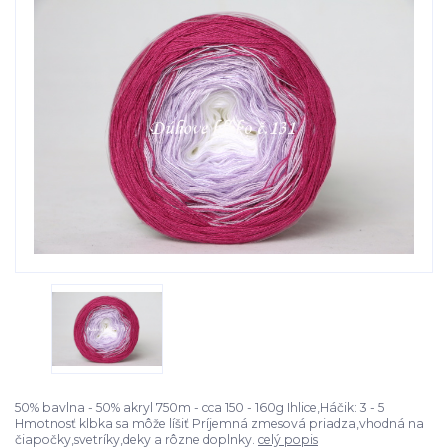
50% bavlna - 50% akryl 750m - cca 150 - 160g Ihlice,Háčik: 3 - 5
Hmotnosť klbka sa môže líšiť Príjemná zmesová priadza,vhodná na
čiapočky,svetríky,deky a rôzne doplnky.
celý popis