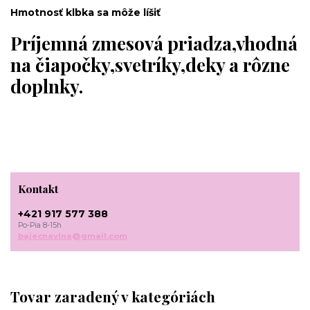
Hmotnosť klbka sa môže líšiť
Príjemná zmesová priadza,vhodná
na čiapočky,svetríky,deky a rôzne
doplnky.
Kontakt
+421 917 577 388
Po-Pia 8-15h
bajecnavlna@gmail.com
Tovar zaradený v kategóriách