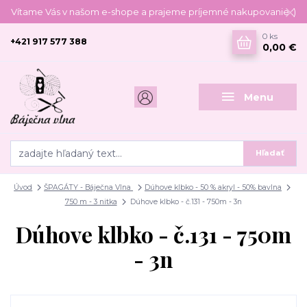
Vítame Vás v našom e-shope a prajeme príjemné nakupovanie :)
0
ks
+421 917 577 388
0,00 €
Menu
Hľadať
Úvod
ŠPAGÁTY - Báječna Vlna
Dúhove klbko - 50 % akryl - 50% bavlna
750 m - 3 nitka
Dúhove klbko - č.131 - 750m - 3n
Dúhove klbko - č.131 - 750m
- 3n