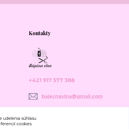
Kontakty
+421 917 577 388
bajecnavlna@gmail.com
e udelenia súhlasu
ferencií cookies