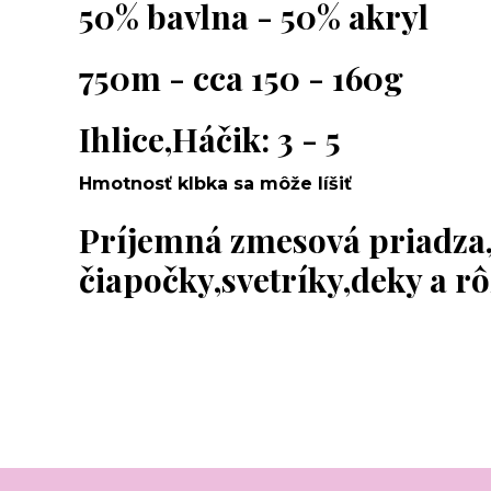
50% bavlna - 50% akryl
750m - cca 150 - 160g
Ihlice,Háčik: 3 - 5
Hmotnosť klbka sa môže líšiť
Príjemná zmesová priadza
čiapočky,svetríky,deky a r