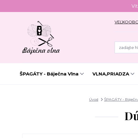
Ví
VEĽKOOB
ŠPAGÁTY - Báječna Vlna
VLNA,PRIADZA
Úvod
ŠPAGÁTY - Báječn
Dú