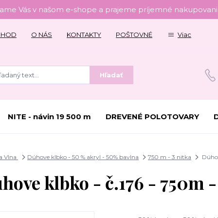
tame Vás v našom e-shope a prajeme príjemné nakupovanie
CHOD
O NÁS
KONTAKTY
POŠTOVNÉ
Viac
Hľadať
NITE - návin 19 500 m
DREVENÉ POLOTOVARY
a Vlna
Dúhove klbko - 50 % akryl - 50% bavlna
750 m - 3 nitka
Dúhov
hove klbko - č.176 - 750m -