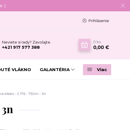
 :)
Prihlásenie
0
ks
Neviete si rady? Zavolajte.
0,00 €
+421 917 577 388
DUTÉ VLÁKNO
GALANTÉRIA
Viac
e klbko - č.176 - 750m - 3n
 3n