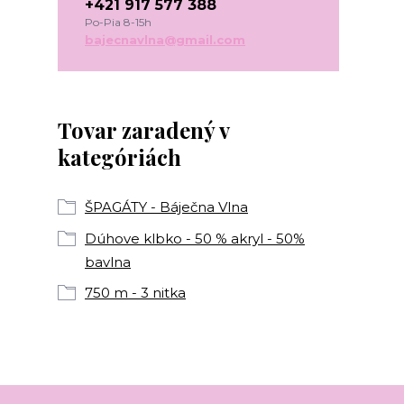
+421 917 577 388
Po-Pia 8-15h
bajecnavlna@gmail.com
Tovar zaradený v
kategóriách
ŠPAGÁTY - Báječna Vlna
Dúhove klbko - 50 % akryl - 50%
bavlna
750 m - 3 nitka