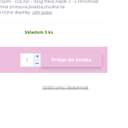
750m - cca 150 - 160g Ihlice,Háčik: 3 - 5 Hmotnosť
íjemná zmesová priadza,vhodná na
a rôzne doplnky.
celý popis
Skladom 3 ks
Pridať do košíka
Strážiť cenu / dostupnosť