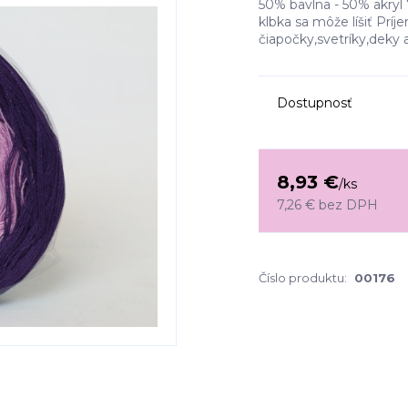
50% bavlna - 50% akryl 
klbka sa môže líšiť Pr
čiapočky,svetríky,deky 
Dostupnosť
8,93 €
/
ks
7,26 €
bez DPH
Číslo produktu:
00176